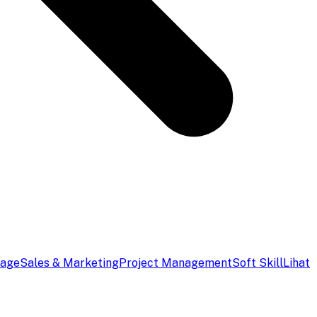
uage
Sales & Marketing
Project Management
Soft Skill
Lihat