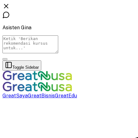
Asisten Gina
Toggle Sidebar
GreatSaya
GreatBisnis
GreatEdu