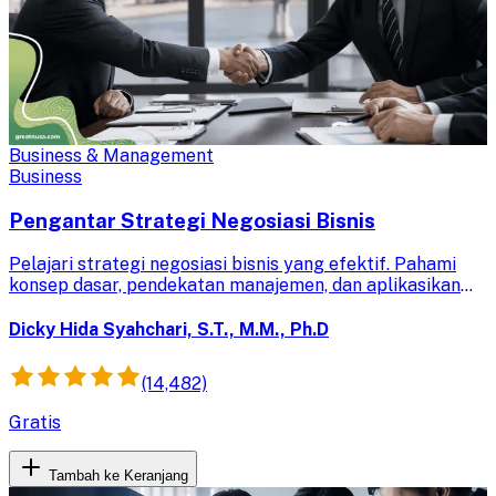
Business & Management
Business
Pengantar Strategi Negosiasi Bisnis
Pelajari strategi negosiasi bisnis yang efektif. Pahami
konsep dasar, pendekatan manajemen, dan aplikasikan
dalam situasi bisnis nyata untuk mencapai kesepakatan
terbaik.
Dicky Hida Syahchari, S.T., M.M., Ph.D
(14,482)
Gratis
Tambah ke Keranjang