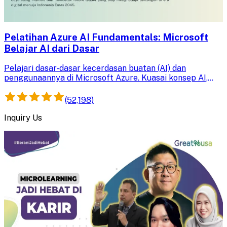
Pelatihan Azure AI Fundamentals: Microsoft
Belajar AI dari Dasar
Pelajari dasar-dasar kecerdasan buatan (AI) dan
penggunaannya di Microsoft Azure. Kuasai konsep AI,
machine learning, dan NLP untuk membangun solusi
inovatif tanpa pengalaman teknis.
(52,198)
Inquiry Us