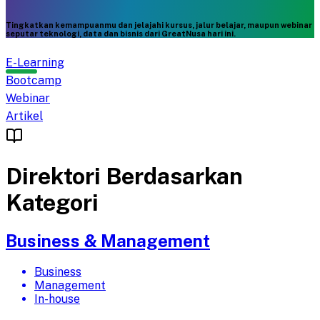
Tingkatkan kemampuanmu dan jelajahi kursus, jalur belajar, maupun webinar
seputar teknologi, data dan bisnis dari GreatNusa hari ini.
E-Learning
Bootcamp
Webinar
Artikel
Direktori Berdasarkan
Kategori
Business & Management
Business
Management
In-house