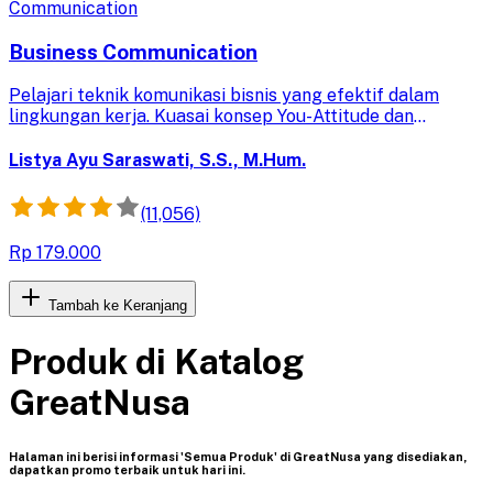
Communication
Business Communication
Pelajari teknik komunikasi bisnis yang efektif dalam
lingkungan kerja. Kuasai konsep You-Attitude dan
komunikasi lintas budaya untuk membangun hubungan
profesional yang kuat.
Listya Ayu Saraswati, S.S., M.Hum.
(11,056)
Rp 179.000
Tambah ke Keranjang
Produk di Katalog
GreatNusa
Halaman ini berisi informasi 'Semua Produk' di GreatNusa yang disediakan,
dapatkan promo terbaik untuk hari ini.