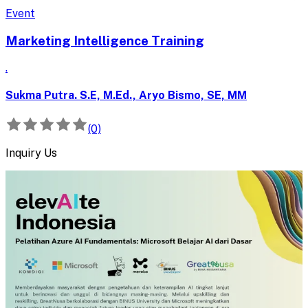
Event
Marketing Intelligence Training
.
Sukma Putra. S.E, M.Ed., Aryo Bismo, SE, MM
(0)
Inquiry Us