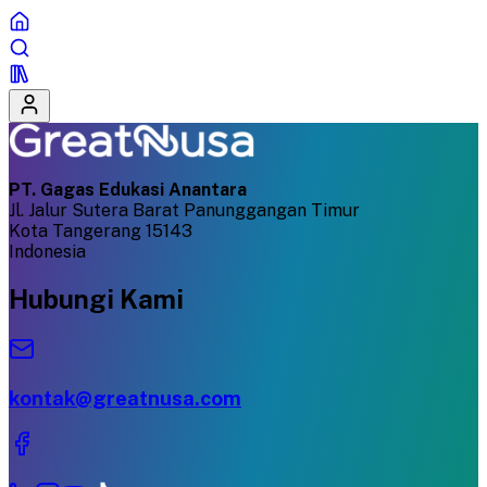
PT. Gagas Edukasi Anantara
Jl. Jalur Sutera Barat Panunggangan Timur
Kota Tangerang 15143
Indonesia
Hubungi Kami
kontak@greatnusa.com