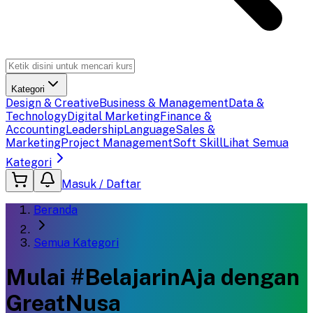
Kategori
Design & Creative
Business & Management
Data &
Technology
Digital Marketing
Finance &
Accounting
Leadership
Language
Sales &
Marketing
Project Management
Soft Skill
Lihat Semua
Kategori
Masuk / Daftar
Beranda
Semua Kategori
Mulai #BelajarinAja dengan
GreatNusa