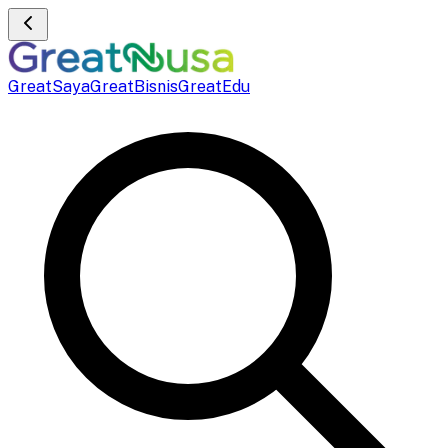
GreatSaya
GreatBisnis
GreatEdu