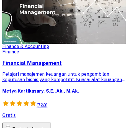
Finance & Accounting
Finance
Financial Management
Pelajari manajemen keuangan untuk pengambilan
keputusan bisnis yang kompetitif. Kuasai alat keuangan,
valuasi sekuritas, dan keputusan investasi jangka panjang
untuk memaksimalkan kekayaan pemegang saham.
Metya Kartikasary, S.E.,Ak., M.Ak.
(728)
Gratis