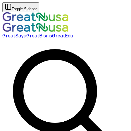
Toggle Sidebar
GreatSaya
GreatBisnis
GreatEdu