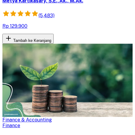
yang semakin digital.
Metya Kartikasary, S.E.,Ak., M.Ak.
(5,483)
Rp 129.900
Tambah ke Keranjang
Finance & Accounting
Finance