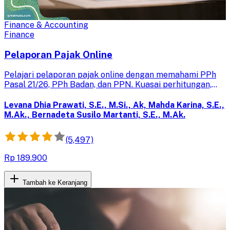
Finance & Accounting
Finance
Pelaporan Pajak Online
Pelajari pelaporan pajak online dengan memahami PPh
Pasal 21/26, PPh Badan, dan PPN. Kuasai perhitungan,
pengisian SPT, dan pelaporan melalui e-SPT dan e-
Faktur untuk kepatuhan pajak yang tepat.
Levana Dhia Prawati, S.E., M.Si., Ak, Mahda Karina, S.E.,
M.Ak., Bernadeta Susilo Martanti, S.E., M.Ak.
(5,497)
Rp 189.900
Tambah ke Keranjang