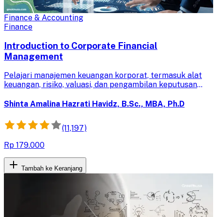
Finance & Accounting
Finance
Introduction to Corporate Financial
Management
Pelajari manajemen keuangan korporat, termasuk alat
keuangan, risiko, valuasi, dan pengambilan keputusan
modal. Tingkatkan pemahamanmu dalam membuat
keputusan finansial untuk memaksimalkan kekayaan
Shinta Amalina Hazrati Havidz, B.Sc., MBA, Ph.D
pemegang saham.
(11,197)
Rp 179.000
Tambah ke Keranjang