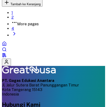
Tambah ke Keranjang
1
2
More pages
4
PT. Gagas Edukasi Anantara
Jl. Jalur Sutera Barat Panunggangan Timur
Kota Tangerang 15143
Indonesia
Hubungi Kami