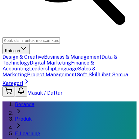
Kategori
Design & Creative
Business & Management
Data &
Technology
Digital Marketing
Finance &
Accounting
Leadership
Language
Sales &
Marketing
Project Management
Soft Skill
Lihat Semua
Kategori
Masuk / Daftar
Beranda
Produk
E-Learning