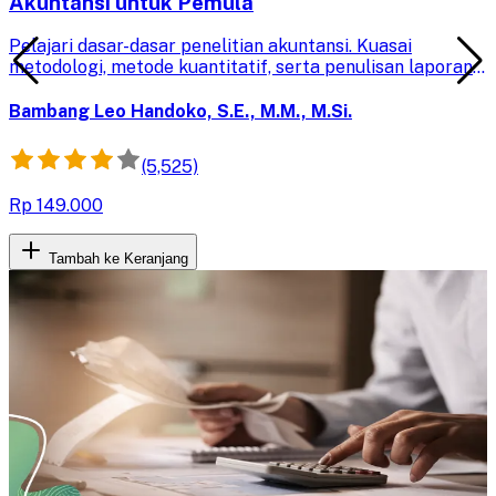
Akuntansi untuk Pemula
Pelajari dasar-dasar penelitian akuntansi. Kuasai
metodologi, metode kuantitatif, serta penulisan laporan
riset bisnis yang efektif untuk diterapkan dalam situasi
dunia nyata.
Bambang Leo Handoko, S.E., M.M., M.Si.
(5,525)
Rp 149.000
Tambah ke Keranjang