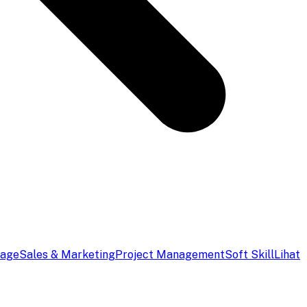
uage
Sales & Marketing
Project Management
Soft Skill
Lihat