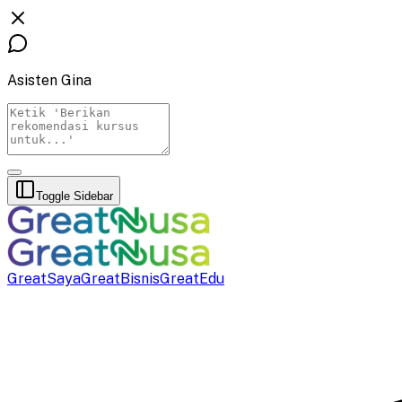
Asisten Gina
Toggle Sidebar
GreatSaya
GreatBisnis
GreatEdu