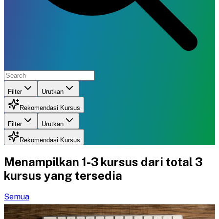
Filter
Urutkan
Rekomendasi Kursus
Filter
Urutkan
Rekomendasi Kursus
Menampilkan
1-3
kursus dari total
3
kursus yang tersedia
Semua
D