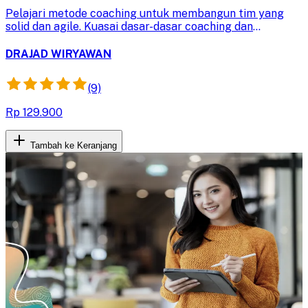
Pelajari metode coaching untuk membangun tim yang
solid dan agile. Kuasai dasar-dasar coaching dan
identifikasi skill kunci untuk menggali potensi tim demi
adaptasi pasar yang cepat dan hasil optimal.
DRAJAD WIRYAWAN
(9)
Rp 129.900
Tambah ke Keranjang