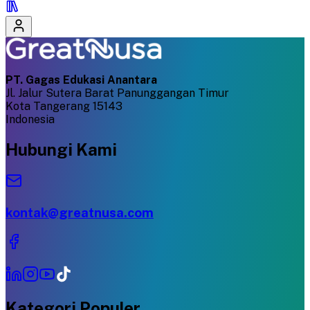
PT. Gagas Edukasi Anantara
Jl. Jalur Sutera Barat Panunggangan Timur
Kota Tangerang 15143
Indonesia
Hubungi Kami
kontak@greatnusa.com
Kategori Populer