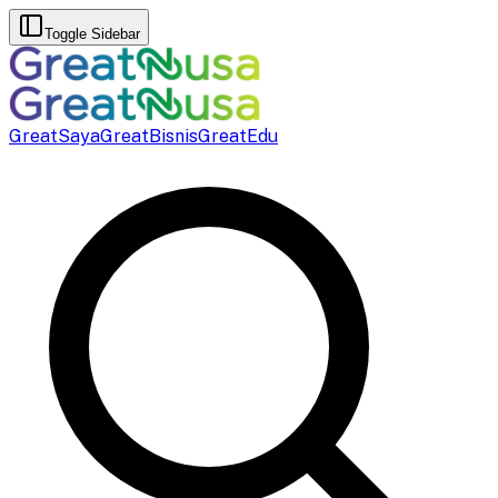
Toggle Sidebar
GreatSaya
GreatBisnis
GreatEdu