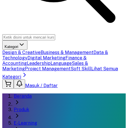
Kategori
Design & Creative
Business & Management
Data &
Technology
Digital Marketing
Finance &
Accounting
Leadership
Language
Sales &
Marketing
Project Management
Soft Skill
Lihat Semua
Kategori
Masuk / Daftar
Beranda
Produk
E-Learning