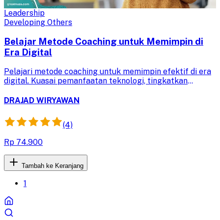
Leadership
Developing Others
Belajar Metode Coaching untuk Memimpin di
Era Digital
Pelajari metode coaching untuk memimpin efektif di era
digital. Kuasai pemanfaatan teknologi, tingkatkan
komunikasi, dan bangun tim yang agile untuk kesuksesan
bisnis.
DRAJAD WIRYAWAN
(4)
Rp 74.900
Tambah ke Keranjang
1