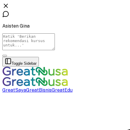
Asisten Gina
Toggle Sidebar
GreatSaya
GreatBisnis
GreatEdu