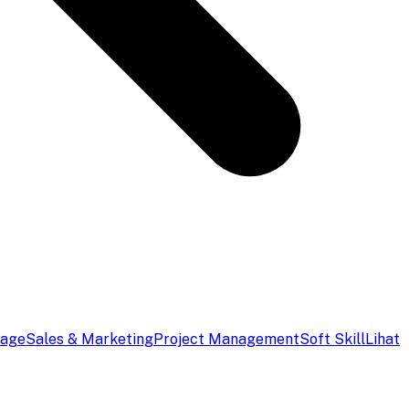
uage
Sales & Marketing
Project Management
Soft Skill
Lihat