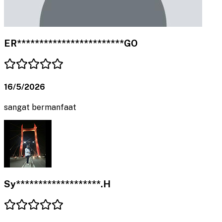
ER************************GO
16/5/2026
sangat bermanfaat
Sy*******************.H