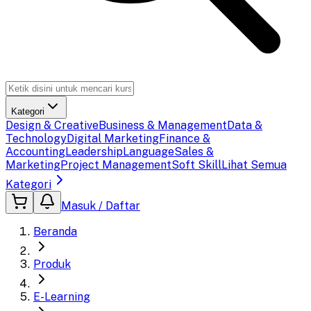
Kategori
Design & Creative
Business & Management
Data &
Technology
Digital Marketing
Finance &
Accounting
Leadership
Language
Sales &
Marketing
Project Management
Soft Skill
Lihat Semua
Kategori
Masuk / Daftar
Beranda
Produk
E-Learning