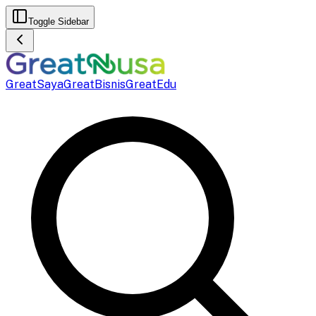
Toggle Sidebar
GreatSaya
GreatBisnis
GreatEdu