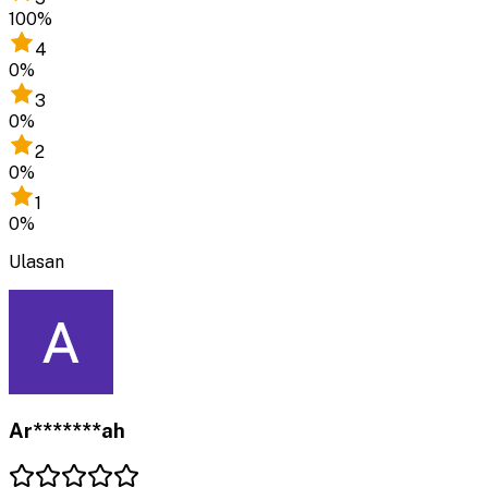
100
%
4
0
%
3
0
%
2
0
%
1
0
%
Ulasan
Ar*******ah