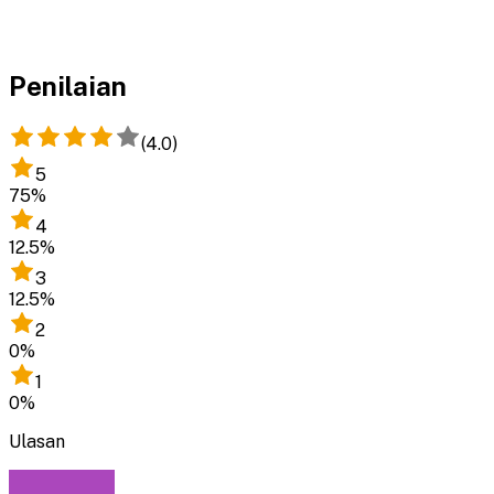
Penilaian
(
4.0
)
5
75
%
4
12.5
%
3
12.5
%
2
0
%
1
0
%
Ulasan