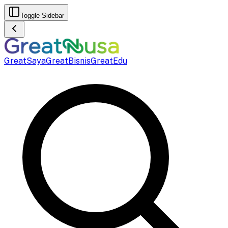
Toggle Sidebar
GreatSaya
GreatBisnis
GreatEdu