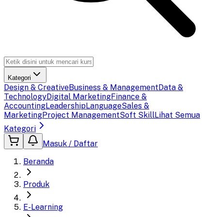
Kategori
Design & Creative
Business & Management
Data &
Technology
Digital Marketing
Finance &
Accounting
Leadership
Language
Sales &
Marketing
Project Management
Soft Skill
Lihat Semua
Kategori
Masuk / Daftar
Beranda
Produk
E-Learning