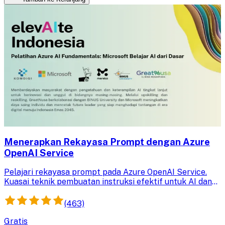
Menerapkan Rekayasa Prompt dengan Azure
OpenAI Service
Pelajari rekayasa prompt pada Azure OpenAI Service.
Kuasai teknik pembuatan instruksi efektif untuk AI dan
terapkan dalam berbagai skenario guna menghasilkan
output yang optimal.
(463)
Gratis