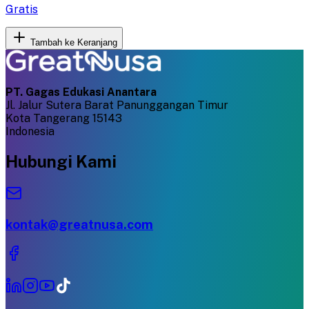
Gratis
Tambah ke Keranjang
PT. Gagas Edukasi Anantara
Jl. Jalur Sutera Barat Panunggangan Timur
Kota Tangerang 15143
Indonesia
Hubungi Kami
kontak@greatnusa.com