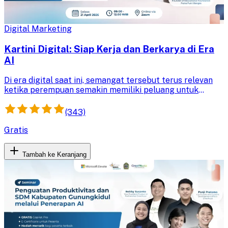
Digital Marketing
Kartini Digital: Siap Kerja dan Berkarya di Era
AI
Di era digital saat ini, semangat tersebut terus relevan
ketika perempuan semakin memiliki peluang untuk
berkembang, berkarya, dan berkontribusi di berbagai
bidang, termasuk melalui pemanfaatan teknologi seperti
(343)
Artificial Intelligence (AI).
Gratis
Tambah ke Keranjang