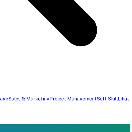
uage
Sales & Marketing
Project Management
Soft Skill
Lihat