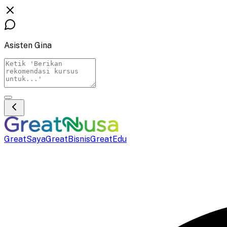
Asisten Gina
GreatSaya
GreatBisnis
GreatEdu