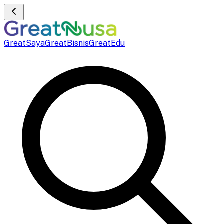
GreatSaya
GreatBisnis
GreatEdu