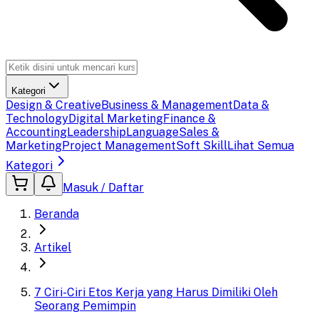
Kategori
Design & Creative
Business & Management
Data &
Technology
Digital Marketing
Finance &
Accounting
Leadership
Language
Sales &
Marketing
Project Management
Soft Skill
Lihat Semua
Kategori
Masuk / Daftar
Beranda
Artikel
7 Ciri-Ciri Etos Kerja yang Harus Dimiliki Oleh
Seorang Pemimpin