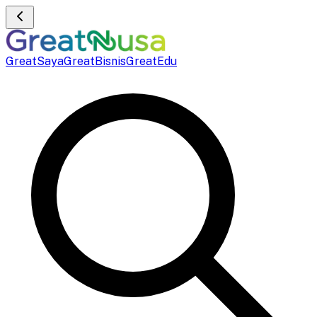
GreatSaya
GreatBisnis
GreatEdu