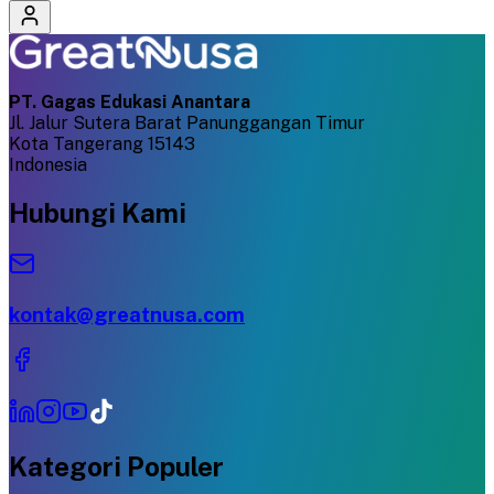
PT. Gagas Edukasi Anantara
Jl. Jalur Sutera Barat Panunggangan Timur
Kota Tangerang 15143
Indonesia
Hubungi Kami
kontak@greatnusa.com
Kategori Populer