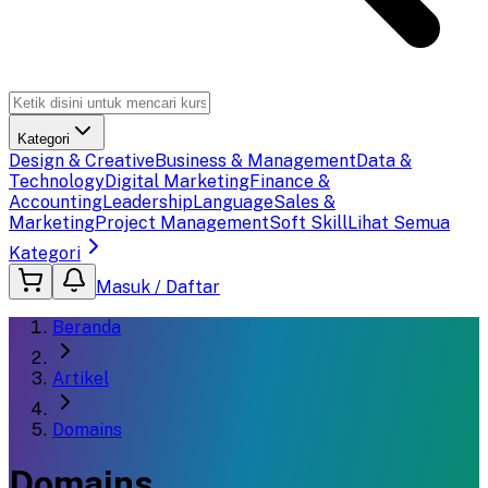
Kategori
Design & Creative
Business & Management
Data &
Technology
Digital Marketing
Finance &
Accounting
Leadership
Language
Sales &
Marketing
Project Management
Soft Skill
Lihat Semua
Kategori
Masuk / Daftar
Beranda
Artikel
Domains
Domains