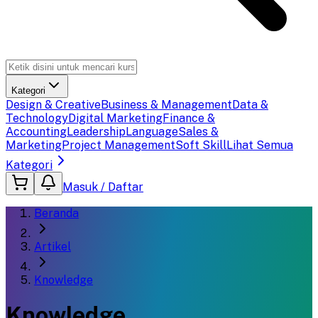
Kategori
Design & Creative
Business & Management
Data &
Technology
Digital Marketing
Finance &
Accounting
Leadership
Language
Sales &
Marketing
Project Management
Soft Skill
Lihat Semua
Kategori
Masuk / Daftar
Beranda
Artikel
Knowledge
Knowledge