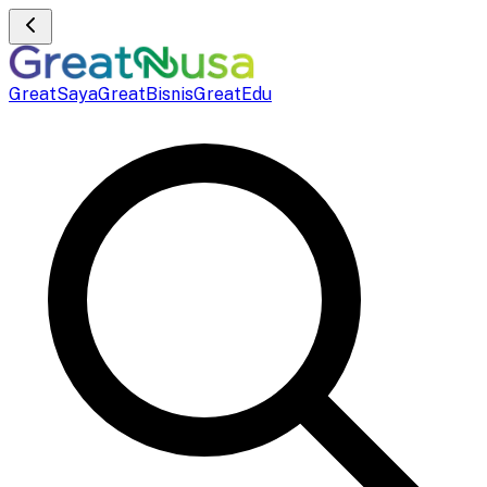
GreatSaya
GreatBisnis
GreatEdu