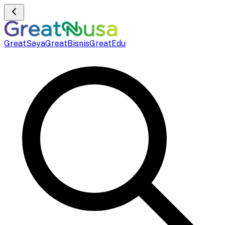
GreatSaya
GreatBisnis
GreatEdu