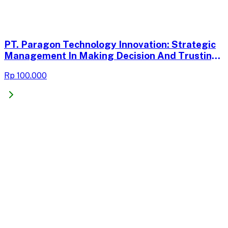
PT. Paragon Technology Innovation: Strategic
Management In Making Decision And Trusting
Its Outsource Company. Case Study
Rp 100.000
+ Teaching Note