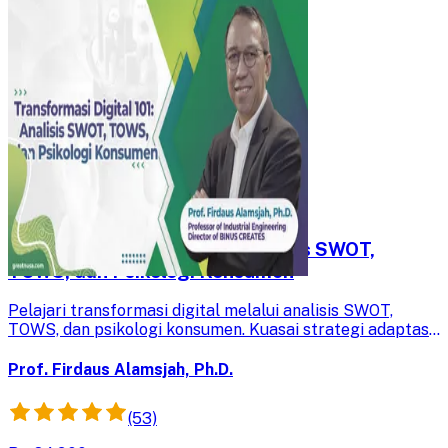
Transformasi Digital 101: Analisis SWOT,
TOWS, dan Psikologi Konsumen
Pelajari transformasi digital melalui analisis SWOT,
TOWS, dan psikologi konsumen. Kuasai strategi adaptasi
bisnis dan pahami perubahan perilaku pelanggan di era
digital.
Prof. Firdaus Alamsjah, Ph.D.
(53)