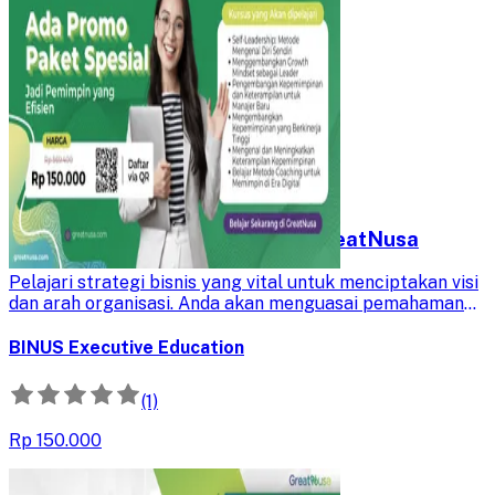
Jadi Pemimpin yang Efisien di GreatNusa​
Pelajari strategi bisnis yang vital untuk menciptakan visi
dan arah organisasi. Anda akan menguasai pemahaman
faktor internal-eksternal, implementasi value
proposition, dan balanced scorecard untuk kinerja
BINUS Executive Education
optimal.
(1)
Rp 150.000