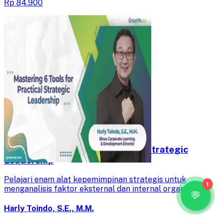
Rp 84.900
Mastering 6 Tools for Practical Strategic
Leadership
Pelajari enam alat kepemimpinan strategis untuk
1
menganalisis faktor eksternal dan internal organisasi.
Kuasai analisis PESTLE, SWOT, Five Forces, GAP, BCG
Matrix, dan McKinsey 7S untuk pengambilan keputusan
Harly Toindo, S.E., M.M.
efektif.