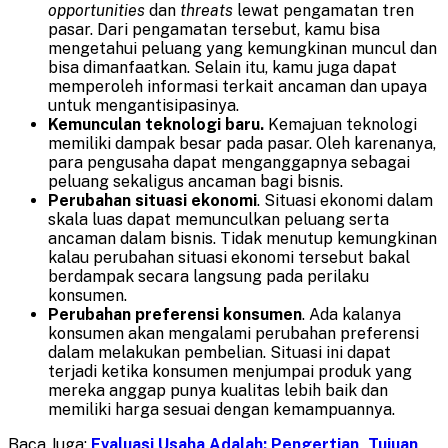
opportunities
dan
threats
lewat pengamatan tren
pasar. Dari pengamatan tersebut, kamu bisa
mengetahui peluang yang kemungkinan muncul dan
bisa dimanfaatkan. Selain itu, kamu juga dapat
memperoleh informasi terkait ancaman dan upaya
untuk mengantisipasinya.
Kemunculan teknologi baru.
Kemajuan teknologi
memiliki dampak besar pada pasar. Oleh karenanya,
para pengusaha dapat menganggapnya sebagai
peluang sekaligus ancaman bagi bisnis.
Perubahan situasi ekonomi
. Situasi ekonomi dalam
skala luas dapat memunculkan peluang serta
ancaman dalam bisnis. Tidak menutup kemungkinan
kalau perubahan situasi ekonomi tersebut bakal
berdampak secara langsung pada perilaku
konsumen.
Perubahan preferensi konsumen
. Ada kalanya
konsumen akan mengalami perubahan preferensi
dalam melakukan pembelian. Situasi ini dapat
terjadi ketika konsumen menjumpai produk yang
mereka anggap punya kualitas lebih baik dan
memiliki harga sesuai dengan kemampuannya.
Baca Juga:
Evaluasi Usaha Adalah: Pengertian, Tujuan,