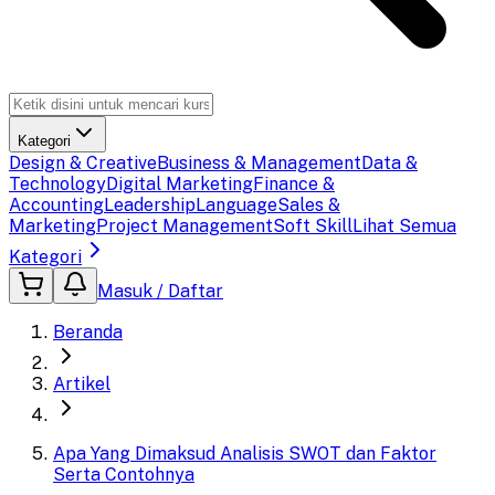
Kategori
Design & Creative
Business & Management
Data &
Technology
Digital Marketing
Finance &
Accounting
Leadership
Language
Sales &
Marketing
Project Management
Soft Skill
Lihat Semua
Kategori
Masuk / Daftar
Beranda
Artikel
Apa Yang Dimaksud Analisis SWOT dan Faktor
Serta Contohnya