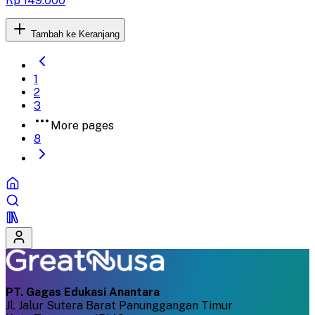
Rp 149.000
Tambah ke Keranjang
1
2
3
More pages
8
PT. Gagas Edukasi Anantara
Jl. Jalur Sutera Barat Panunggangan Timur