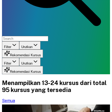
Filter
Urutkan
Rekomendasi Kursus
Filter
Urutkan
Rekomendasi Kursus
Menampilkan
13-24
kursus dari total
95
kursus yang tersedia
Semua
D