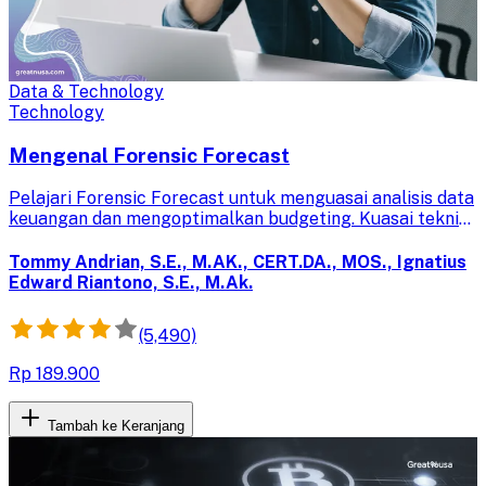
Data & Technology
Technology
Mengenal Forensic Forecast
Pelajari Forensic Forecast untuk menguasai analisis data
keuangan dan mengoptimalkan budgeting. Kuasai teknik
forensik digital, tata kelola TI, manajemen risiko, dan
investigasi bisnis untuk pengambilan keputusan yang
Tommy Andrian, S.E., M.AK., CERT.DA., MOS., Ignatius
lebih baik.
Edward Riantono, S.E., M.Ak.
(5,490)
Rp 189.900
Tambah ke Keranjang