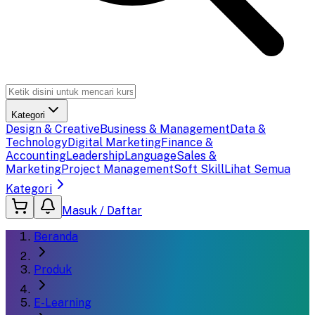
Kategori
Design & Creative
Business & Management
Data &
Technology
Digital Marketing
Finance &
Accounting
Leadership
Language
Sales &
Marketing
Project Management
Soft Skill
Lihat Semua
Kategori
Masuk / Daftar
Beranda
Produk
E-Learning