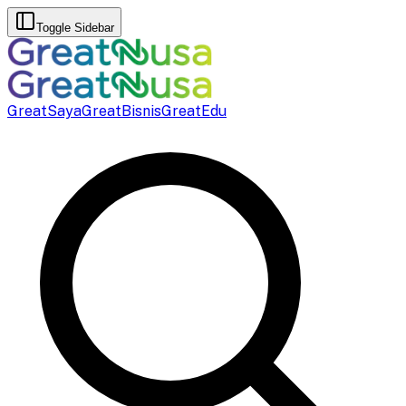
Toggle Sidebar
GreatSaya
GreatBisnis
GreatEdu