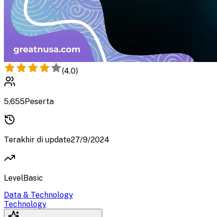
(
4.0
)
5,655
Peserta
Terakhir di update
27/9/2024
Level
Basic
Data & Technology
Technology