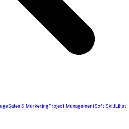
uage
Sales & Marketing
Project Management
Soft Skill
Lihat