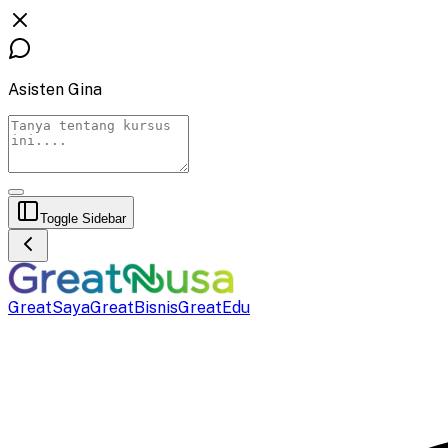
Asisten Gina
Toggle Sidebar
GreatSaya
GreatBisnis
GreatEdu