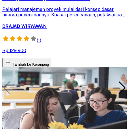
Pelajari manajemen proyek mulai dari konsep dasar
hingga penerapannya. Kuasai perencanaan, pelaksanaan,
dan evaluasi proyek untuk mencapai tujuan bisnis secara
efektif dan efisien.
DRAJAD WIRYAWAN
(1)
Rp 129.900
Tambah ke Keranjang