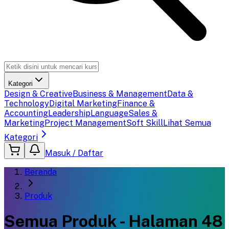
Kategori
Design & Creative
Business & Management
Data &
Technology
Digital Marketing
Finance &
Accounting
Leadership
Language
Sales &
Marketing
Project Management
Soft Skill
Lihat Semua
Kategori
Masuk / Daftar
Beranda
Produk
Semua Produk - Halaman 48