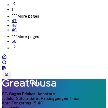
1
More pages
47
48
49
More pages
58
PT. Gagas Edukasi Anantara
Jl. Jalur Sutera Barat Panunggangan Timur
Kota Tangerang 15143
Indonesia