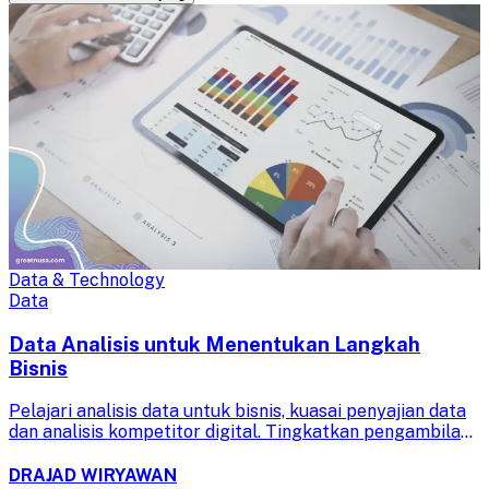
Data & Technology
Data
Data Analisis untuk Menentukan Langkah
Bisnis
Pelajari analisis data untuk bisnis, kuasai penyajian data
dan analisis kompetitor digital. Tingkatkan pengambilan
keputusan strategis Anda dengan wawasan berbasis data
yang akurat dan efektif.
DRAJAD WIRYAWAN