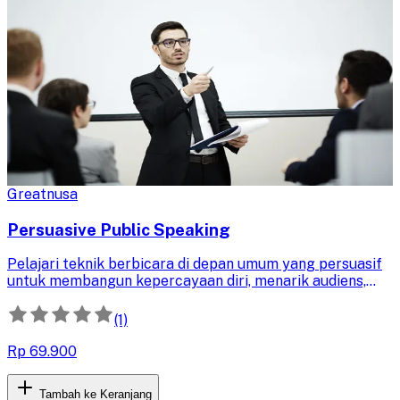
Greatnusa
Persuasive Public Speaking
Pelajari teknik berbicara di depan umum yang persuasif
untuk membangun kepercayaan diri, menarik audiens,
dan menyampaikan ide dengan dampak kuat. Kuasai
komunikasi efektif untuk mempengaruhi dan
(1)
menginspirasi.
Rp 69.900
Tambah ke Keranjang