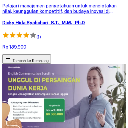
Pelajari manajemen pengetahuan untuk menciptakan
nilai, keunggulan kompetitif, dan budaya inovasi di
perusahaan. Kuasai strategi efektif dalam pengelolaan
pengetahuan untuk kesuksesan bisnis.
Dicky Hida Syahchari, S.T., M.M., Ph.D
(1)
Rp 189.900
Tambah ke Keranjang