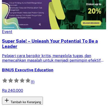
Event
Super Sale! – Unleash Your Potential To Be a
Leader
Pelajari cara berpikir kritis, mengelola tugas, dan
memecahkan masalah untuk menjadi pemimpin efektif
dan meningkatkan pengambilan keputusan dalam tim
Anda.
BINUS Executive Education
(1)
Rp 240.000
Tambah ke Keranjang