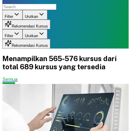
Filter
Urutkan
Rekomendasi Kursus
Filter
Urutkan
Rekomendasi Kursus
Menampilkan
565-576
kursus dari
total
689
kursus yang tersedia
Semua
D