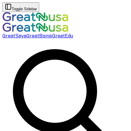
Toggle Sidebar
GreatSaya
GreatBisnis
GreatEdu