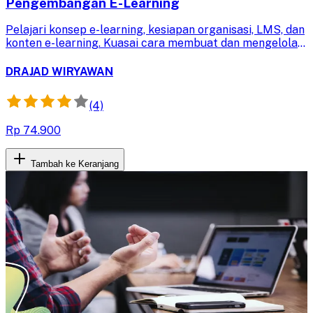
Pengembangan E-Learning
Pelajari konsep e-learning, kesiapan organisasi, LMS, dan
konten e-learning. Kuasai cara membuat dan mengelola
e-learning efektif untuk meningkatkan pengalaman
belajar siswa.
DRAJAD WIRYAWAN
(4)
Rp 74.900
Tambah ke Keranjang