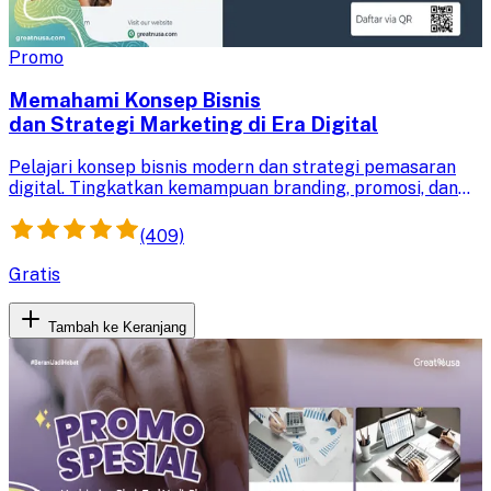
Promo
Memahami Konsep Bisnis
dan Strategi Marketing di Era Digital​
Pelajari konsep bisnis modern dan strategi pemasaran
digital. Tingkatkan kemampuan branding, promosi, dan
analisis pasar untuk pertumbuhan usaha di era digital.
(409)
Gratis
Tambah ke Keranjang