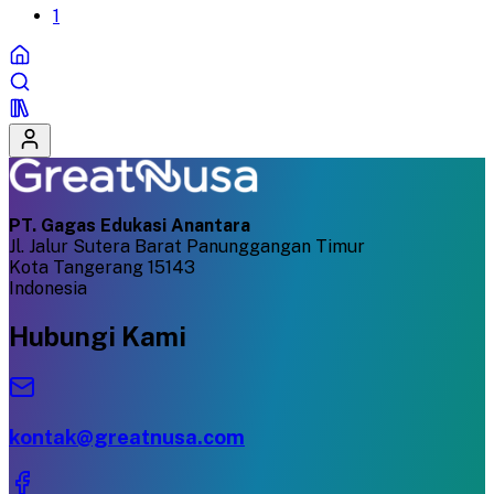
1
PT. Gagas Edukasi Anantara
Jl. Jalur Sutera Barat Panunggangan Timur
Kota Tangerang 15143
Indonesia
Hubungi Kami
kontak@greatnusa.com