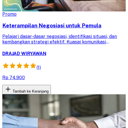
Promo
Keterampilan Negosiasi untuk Pemula
Pelajari dasar-dasar negosiasi, identifikasi situasi, dan
kembangkan strategi efektif. Kuasai komunikasi
persuasif untuk mencapai kesepakatan menguntungkan
dalam berbagai kondisi.
DRAJAD WIRYAWAN
(1)
Rp 74.900
Tambah ke Keranjang