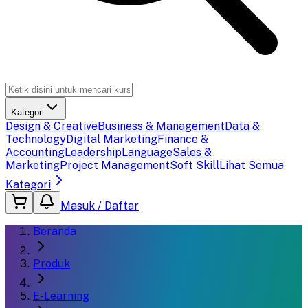
Kategori
Design & Creative
Business & Management
Data &
Technology
Digital Marketing
Finance &
Accounting
Leadership
Language
Sales &
Marketing
Project Management
Soft Skill
Lihat Semua
Kategori
Masuk / Daftar
Beranda
Produk
E-Learning