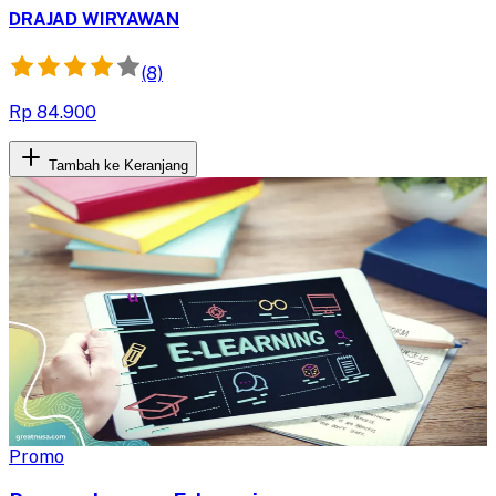
demi kesuksesan penjualan.
DRAJAD WIRYAWAN
(8)
Rp 84.900
Tambah ke Keranjang
Promo