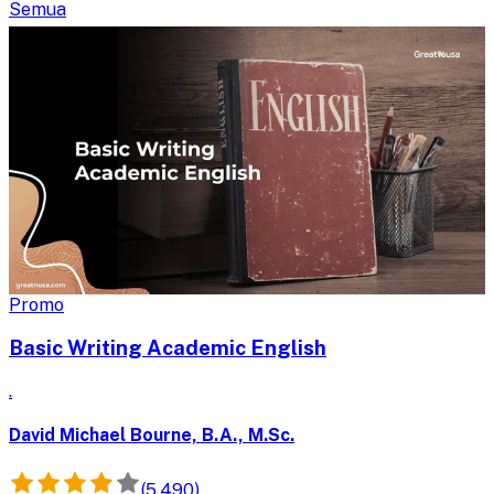
Semua
D
Promo
Basic Writing Academic English
.
David Michael Bourne, B.A., M.Sc.
(5,490)