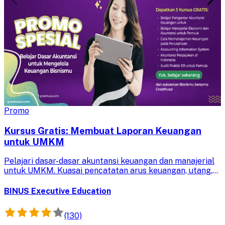
Promo
Kursus Gratis: Membuat Laporan Keuangan
untuk UMKM
Pelajari dasar-dasar akuntansi keuangan dan manajerial
untuk UMKM. Kuasai pencatatan arus keuangan, utang,
dan modal guna pengambilan keputusan bisnis yang lebih
baik dan terukur.
BINUS Executive Education
(130)