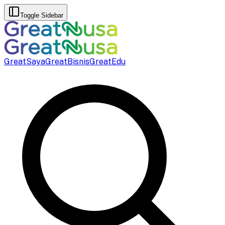
Toggle Sidebar
GreatSaya
GreatBisnis
GreatEdu