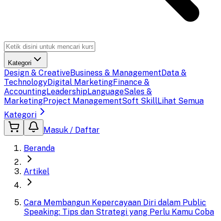
Kategori
Design & Creative
Business & Management
Data &
Technology
Digital Marketing
Finance &
Accounting
Leadership
Language
Sales &
Marketing
Project Management
Soft Skill
Lihat Semua
Kategori
Masuk / Daftar
Beranda
Artikel
Cara Membangun Kepercayaan Diri dalam Public
Speaking: Tips dan Strategi yang Perlu Kamu Coba