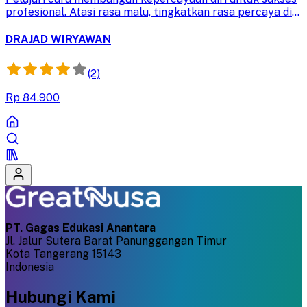
profesional. Atasi rasa malu, tingkatkan rasa percaya diri,
dan capai tujuan dengan rasa nyaman dan yakin.
DRAJAD WIRYAWAN
(2)
Rp 84.900
PT. Gagas Edukasi Anantara
Jl. Jalur Sutera Barat Panunggangan Timur
Kota Tangerang 15143
Indonesia
Hubungi Kami