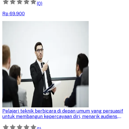
pesanmu lebih berdampak.
(0)
Rp 69.900
Persuasive Public Speaking
Pelajari teknik berbicara di depan umum yang persuasif
untuk membangun kepercayaan diri, menarik audiens,
dan menyampaikan ide dengan dampak kuat. Kuasai
komunikasi efektif untuk mempengaruhi dan