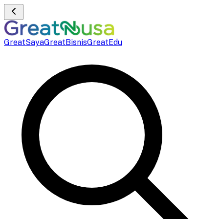
GreatSaya
GreatBisnis
GreatEdu