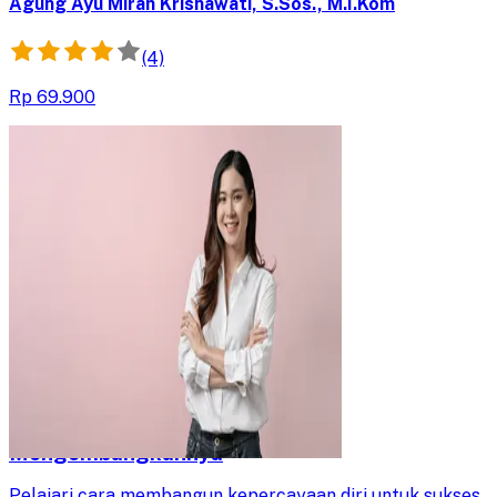
Agung Ayu Mirah Krisnawati, S.Sos., M.I.Kom
(4)
Rp 69.900
Menjadi Percaya Diri dan Cara
Mengembangkannya
Pelajari cara membangun kepercayaan diri untuk sukses