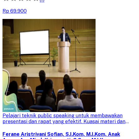
(1)
menginspirasi.
Rp 69.900
Public Speaking for Presentation
Pelajari teknik public speaking untuk membawakan
presentasi dan rapat yang efektif. Kuasai materi dan
sampaikan pesan dengan percaya diri untuk audiens yang
lebih terkesan.
Ferane Aristrivani Sofian, S.I.Kom, M.I.Kom, Anak