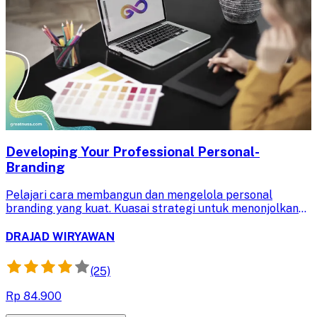
Developing Your Professional Personal-
Branding
Pelajari cara membangun dan mengelola personal
branding yang kuat. Kuasai strategi untuk menonjolkan
keahlian, pengalaman, dan nilai diri demi kemajuan karir
profesionalmu.
DRAJAD WIRYAWAN
(25)
Rp 84.900