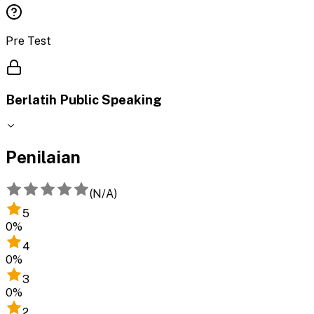
Pre Test
Berlatih Public Speaking
Penilaian
(
N/A
)
5
0
%
4
0
%
3
0
%
2