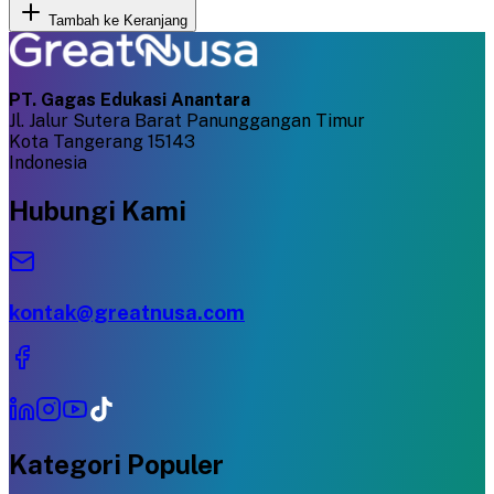
Tambah ke Keranjang
PT. Gagas Edukasi Anantara
Jl. Jalur Sutera Barat Panunggangan Timur
Kota Tangerang 15143
Indonesia
Hubungi Kami
kontak@greatnusa.com
Kategori Populer