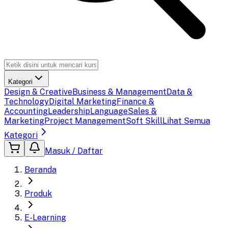
Kategori
Design & Creative
Business & Management
Data &
Technology
Digital Marketing
Finance &
Accounting
Leadership
Language
Sales &
Marketing
Project Management
Soft Skill
Lihat Semua
Kategori
Masuk / Daftar
Beranda
Produk
E-Learning