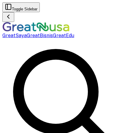
Toggle Sidebar
GreatSaya
GreatBisnis
GreatEdu