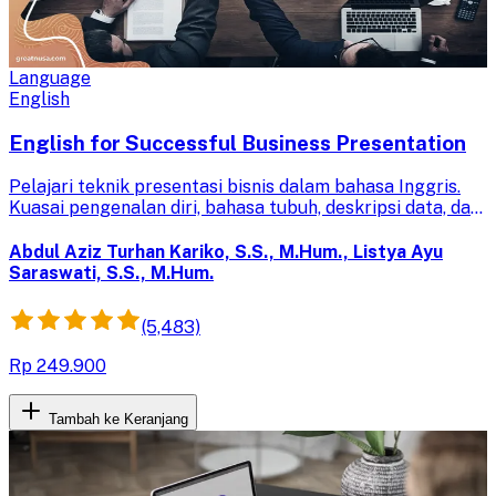
Language
English
English for Successful Business Presentation
Pelajari teknik presentasi bisnis dalam bahasa Inggris.
Kuasai pengenalan diri, bahasa tubuh, deskripsi data, dan
tanya jawab untuk audiens global. Tingkatkan
kepercayaan diri Anda.
Abdul Aziz Turhan Kariko, S.S., M.Hum., Listya Ayu
Saraswati, S.S., M.Hum.
(5,483)
Rp 249.900
Tambah ke Keranjang