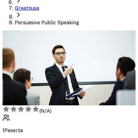
Greatnusa
Persuasive Public Speaking
(
N/A
)
1
Peserta