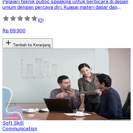
Pelajari teknik public speaking untuk berbicara di depan
umum dengan percaya diri. Kuasai materi dasar dan
tingkatkan keterampilan komunikasi Anda untuk
berinteraksi efektif dengan audiens.
(0)
Rp 69.900
Tambah ke Keranjang
Soft Skill
Communication