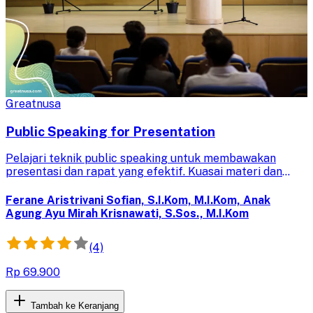
Greatnusa
Public Speaking for Presentation
Pelajari teknik public speaking untuk membawakan
presentasi dan rapat yang efektif. Kuasai materi dan
sampaikan pesan dengan percaya diri untuk audiens yang
lebih terkesan.
Ferane Aristrivani Sofian, S.I.Kom, M.I.Kom, Anak
Agung Ayu Mirah Krisnawati, S.Sos., M.I.Kom
(4)
Rp 69.900
Tambah ke Keranjang