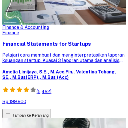
Finance & Accounting
Finance
Financial Statements for Startups
Pelajari cara membuat dan menginterpretasikan laporan
keuangan startup. Kuasai 3 laporan utama dan analisis
rasio keuangan untuk pengambilan keputusan bisnis
yang strategis.
Amelia Limijaya, S.E., M.Acc.Fin., Valentina Tohang,
SE., M.Bus(ERP)., M.Bus (Acc)
(5,482)
Rp 199.900
Tambah ke Keranjang