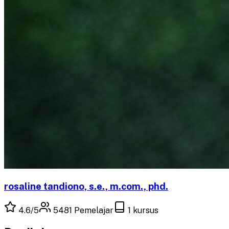
rosaline tandiono, s.e., m.com., phd.
4.6
/5
5481
Pemelajar
1
kursus