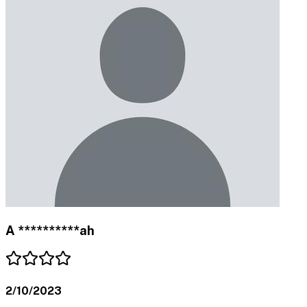
A **********ah
2/10/2023