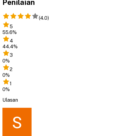
Penilaian
(
4.0
)
5
55.6
%
4
44.4
%
3
0
%
2
0
%
1
0
%
Ulasan