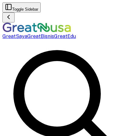
Toggle Sidebar
GreatSaya
GreatBisnis
GreatEdu