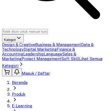
Kategori
Design & Creative
Business & Management
Data &
Technology
Digital Marketing
Finance &
Accounting
Leadership
Language
Sales &
Marketing
Project Management
Soft Skill
Lihat Semua
Kategori
Masuk / Daftar
Beranda
Produk
E-Learning