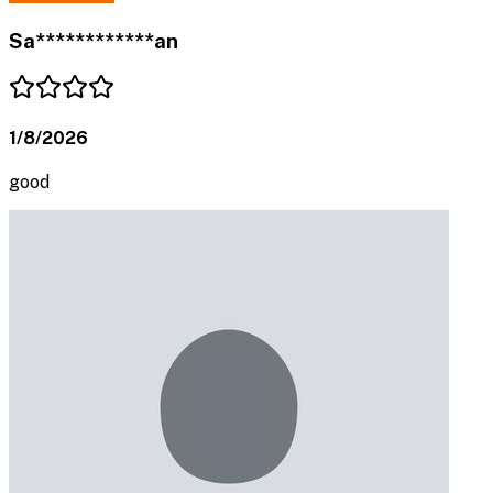
Sa************an
1/8/2026
good