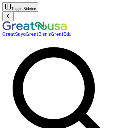
Toggle Sidebar
GreatSaya
GreatBisnis
GreatEdu