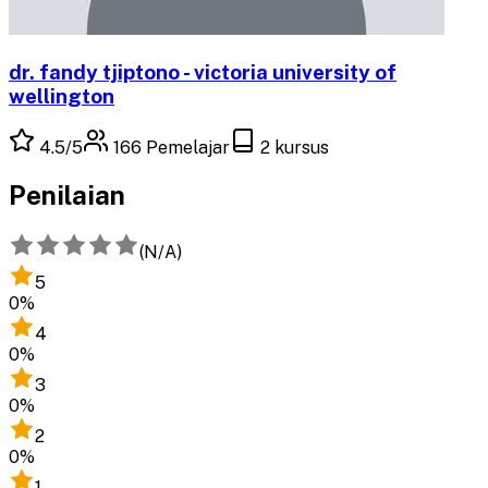
dr. fandy tjiptono - victoria university of
wellington
4.5
/5
166
Pemelajar
2
kursus
Penilaian
(
N/A
)
5
0
%
4
0
%
3
0
%
2
0
%
1