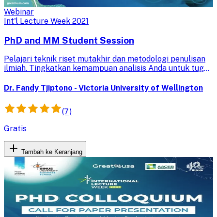
Webinar
Int'l Lecture Week 2021
PhD and MM Student Session
Pelajari teknik riset mutakhir dan metodologi penulisan
ilmiah. Tingkatkan kemampuan analisis Anda untuk tugas
akhir, tesis, dan publikasi jurnal internasional.
Dr. Fandy Tjiptono - Victoria University of Wellington
(7)
Gratis
Tambah ke Keranjang