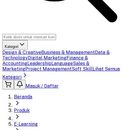
Kategori
Design & Creative
Business & Management
Data &
Technology
Digital Marketing
Finance &
Accounting
Leadership
Language
Sales &
Marketing
Project Management
Soft Skill
Lihat Semua
Kategori
Masuk / Daftar
Beranda
Produk
E-Learning