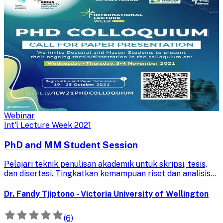
Webinar
Int'l Lecture Week 2021
PhD and MM Student Session
Pelajari teknik penulisan akademik untuk skripsi, tesis,
dan disertasi. Tingkatkan kemampuan riset dan analisis
data untuk hasil studi yang optimal.
Dr. Fandy Tjiptono - Victoria University of Wellington
(6)