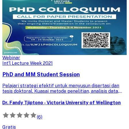
Webinar
Int'l Lecture Week 2021
PhD and MM Student Session
Pelajari strategi efektif untuk menyusun disertasi dan
tesis doktoral. Kuasai metode penelitian, analisis data,
dan penulisan akademis untuk kelancaran studi Anda.
Dr. Fandy Tjiptono - Victoria University of Wellington
(6)
Gratis