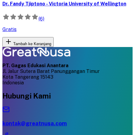
Dr. Fandy Tjiptono - Victoria University of Wellington
(6)
Gratis
Tambah ke Keranjang
PT. Gagas Edukasi Anantara
Jl. Jalur Sutera Barat Panunggangan Timur
Kota Tangerang 15143
Indonesia
Hubungi Kami
kontak@greatnusa.com