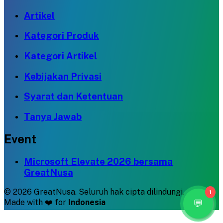
Artikel
Kategori Produk
Kategori Artikel
Kebijakan Privasi
Syarat dan Ketentuan
Tanya Jawab
Event
Microsoft Elevate 2026 bersama
GreatNusa
©
2026
GreatNusa. Seluruh hak cipta dilindungi.
1
Made with ❤️ for
Indonesia