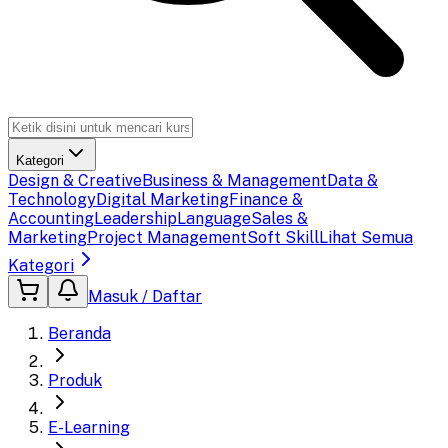
Kategori
Design & Creative
Business & Management
Data &
Technology
Digital Marketing
Finance &
Accounting
Leadership
Language
Sales &
Marketing
Project Management
Soft Skill
Lihat Semua
Kategori
Masuk / Daftar
Beranda
Produk
E-Learning