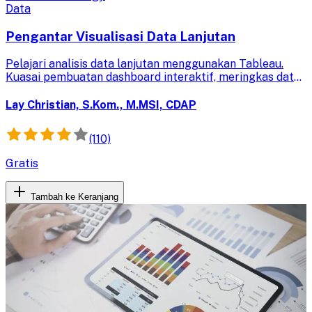
Data
Pengantar Visualisasi Data Lanjutan
Pelajari analisis data lanjutan menggunakan Tableau.
Kuasai pembuatan dashboard interaktif, meringkas data,
dan interpretasi hasil untuk pengambilan keputusan
bisnis yang efektif.
Lay Christian, S.Kom., M.MSI, CDAP
(110)
Gratis
Tambah ke Keranjang