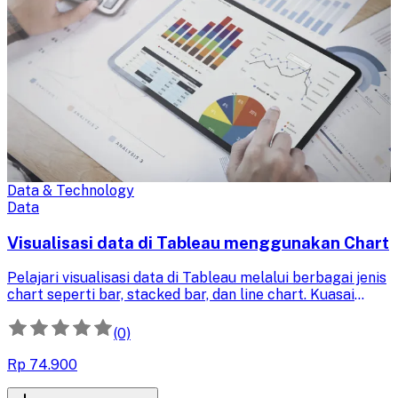
Data & Technology
Data
Visualisasi data di Tableau menggunakan Chart
Pelajari visualisasi data di Tableau melalui berbagai jenis
chart seperti bar, stacked bar, dan line chart. Kuasai
teknik analisis tren untuk interpretasi data yang lebih
baik dan tingkatkan kemampuan presentasi visual Anda.
(0)
Rp 74.900