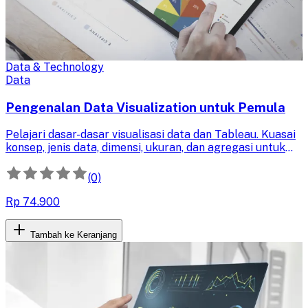
Data & Technology
Data
Pengenalan Data Visualization untuk Pemula
Pelajari dasar-dasar visualisasi data dan Tableau. Kuasai
konsep, jenis data, dimensi, ukuran, dan agregasi untuk
memvisualisasikan data secara efektif dan menarik
kesimpulan informatif.
(0)
Rp 74.900
Tambah ke Keranjang