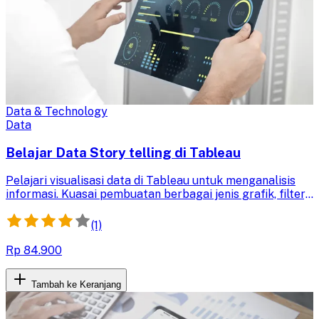
Data & Technology
Data
Belajar Data Story telling di Tableau
Pelajari visualisasi data di Tableau untuk menganalisis
informasi. Kuasai pembuatan berbagai jenis grafik, filter,
dashboard, dan story, serta mampu menyampaikan
insight data secara efektif.
(1)
Rp 84.900
Tambah ke Keranjang