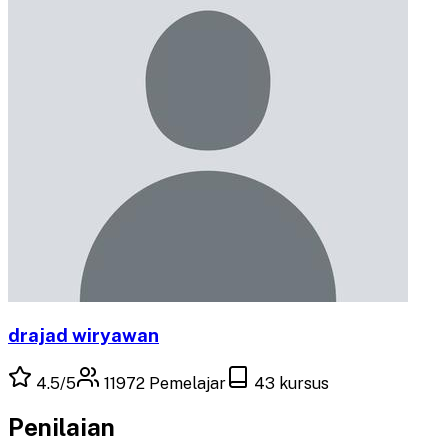
drajad wiryawan
4.5
/5
11972
Pemelajar
43
kursus
Penilaian