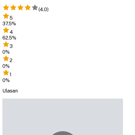
(
4.0
)
5
37.5
%
4
62.5
%
3
0
%
2
0
%
1
0
%
Ulasan