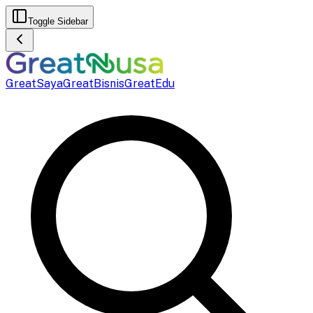
Toggle Sidebar
GreatSaya
GreatBisnis
GreatEdu