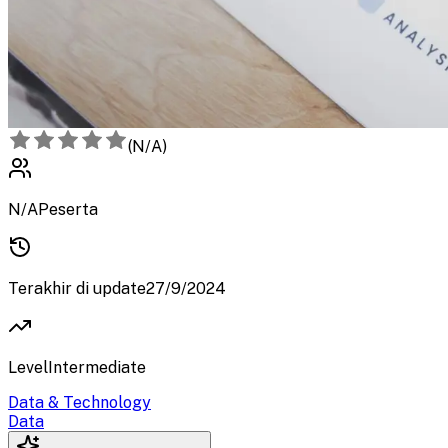
(
N/A
)
N/A
Peserta
Terakhir di update
27/9/2024
Level
Intermediate
Data & Technology
Data