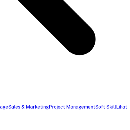
uage
Sales & Marketing
Project Management
Soft Skill
Lihat