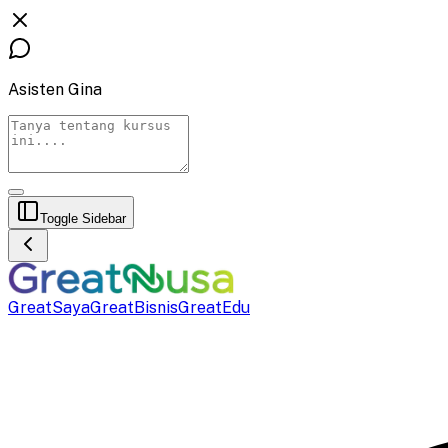
Asisten Gina
Toggle Sidebar
GreatSaya
GreatBisnis
GreatEdu