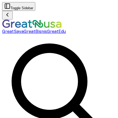
Toggle Sidebar
GreatSaya
GreatBisnis
GreatEdu