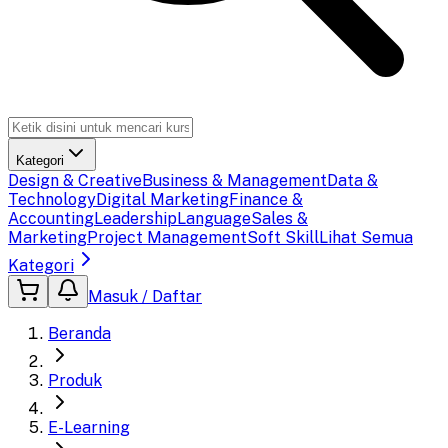
Kategori
Design & Creative
Business & Management
Data &
Technology
Digital Marketing
Finance &
Accounting
Leadership
Language
Sales &
Marketing
Project Management
Soft Skill
Lihat Semua
Kategori
Masuk / Daftar
Beranda
Produk
E-Learning