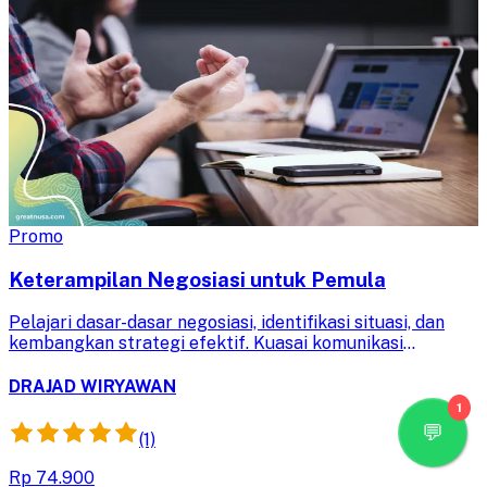
Promo
Keterampilan Negosiasi untuk Pemula
Pelajari dasar-dasar negosiasi, identifikasi situasi, dan
kembangkan strategi efektif. Kuasai komunikasi
persuasif untuk mencapai kesepakatan menguntungkan
dalam berbagai kondisi.
DRAJAD WIRYAWAN
1
(1)
Rp 74.900