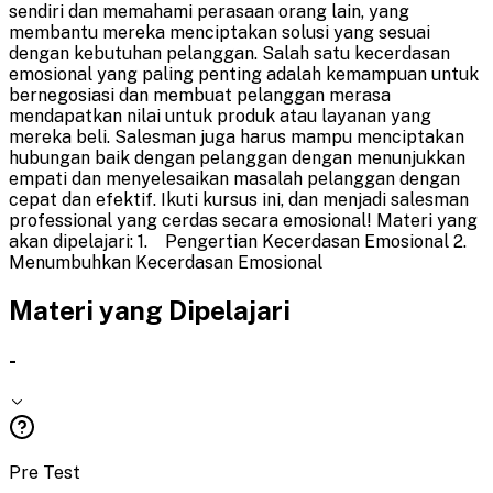
send
iri
dan
mem
ah
ami
per
asa
an
or
ang
l
ain
,
y
ang
mem
b
ant
u
mere
ka
men
ci
pt
ak
an
sol
us
i
y
ang
s
es
u
ai
den
gan
ke
but
uh
an
pel
ang
gan
.
Sal
ah
sat
u
ke
cer
d
as
an
em
os
ional
y
ang
p
aling
pent
ing
ad
al
ah
ke
m
amp
uan
unt
uk
ber
neg
os
ias
i
dan
mem
bu
at
pel
ang
gan
mer
asa
mend
ap
at
kan
nil
ai
unt
uk
produ
k
at
au
lay
anan
y
ang
mere
ka
bel
i
.
Sales
man
j
uga
har
us
m
amp
u
men
ci
pt
ak
an
hub
un
gan
ba
ik
den
gan
pel
ang
gan
den
gan
men
un
j
uk
kan
em
p
ati
dan
men
y
el
esa
ikan
mas
al
ah
pel
ang
gan
den
gan
c
ep
at
dan
e
f
ek
tif
. Ikuti kursus ini, dan menjadi salesman
professional yang cerdas secara emosional!
Materi yang
akan dipelajari: 1. Pengertian Kecerdasan Emosional 2.
Menumbuhkan Kecerdasan Emosional
Materi yang Dipelajari
-
Pre Test