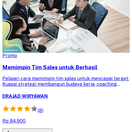
Promo
Memimpin Tim Sales untuk Berhasil
Pelajari cara memimpin tim sales untuk mencapai target.
Kuasai strategi membangun budaya kerja, coaching
efektif, dan komunikasi untuk meningkatkan motivasi
demi kesuksesan penjualan.
DRAJAD WIRYAWAN
(8)
Rp 84.900