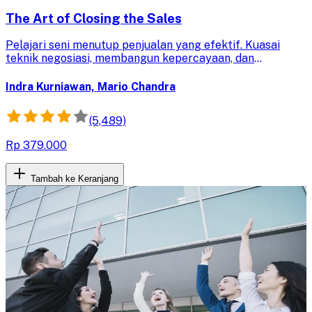
The Art of Closing the Sales
Pelajari seni menutup penjualan yang efektif. Kuasai
teknik negosiasi, membangun kepercayaan, dan
mengatasi keberatan pelanggan untuk meningkatkan
konversi penjualan Anda.
Indra Kurniawan, Mario Chandra
(5,489)
Rp 379.000
Tambah ke Keranjang