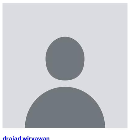
drajad wiryawan