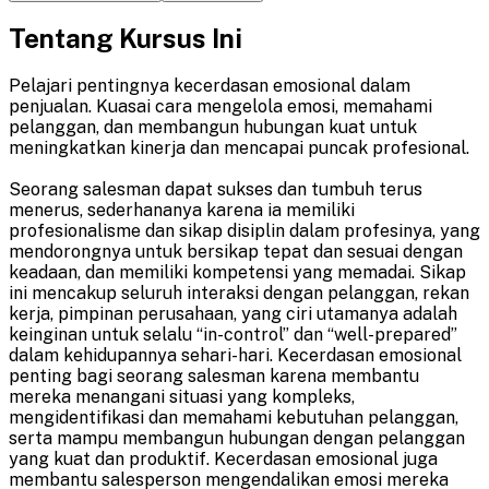
Tentang Kursus Ini
Pelajari pentingnya kecerdasan emosional dalam
penjualan. Kuasai cara mengelola emosi, memahami
pelanggan, dan membangun hubungan kuat untuk
meningkatkan kinerja dan mencapai puncak profesional.
Seorang salesman dapat sukses dan tumbuh terus
menerus, sederhananya karena ia memiliki
profesionalisme dan sikap disiplin dalam profesinya, yang
mendorongnya untuk bersikap tepat dan sesuai dengan
keadaan, dan memiliki kompetensi yang memadai. Sikap
ini mencakup seluruh interaksi dengan pelanggan, rekan
kerja, pimpinan perusahaan, yang ciri utamanya adalah
keinginan untuk selalu “in-control” dan “well-prepared”
dalam kehidupannya sehari-hari. K
ec
erd
as
an
em
os
ional
pent
ing
bag
i
se
or
ang
salesman
k
are
na
mem
b
ant
u
mere
ka
men
ang
ani
situ
asi
y
ang
k
om
ple
ks
,
men
g
ident
if
ik
asi
dan
mem
ah
ami
ke
but
uh
an
pel
ang
gan
,
serta mampu mem
bang
un
hub
un
gan
den
gan
pel
ang
gan
y
ang
k
u
at
dan
produ
kt
if
.
K
ec
erd
as
an
em
os
ional
j
uga
mem
b
ant
u
sales
person
men
g
end
al
ikan
em
osi
mere
ka