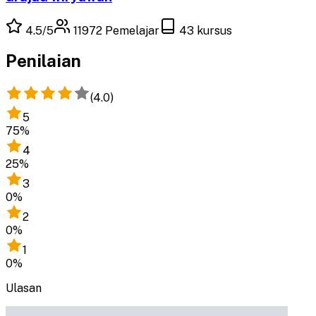
4.5
/5
11972
Pemelajar
43
kursus
Penilaian
(
4.0
)
5
75
%
4
25
%
3
0
%
2
0
%
1
0
%
Ulasan