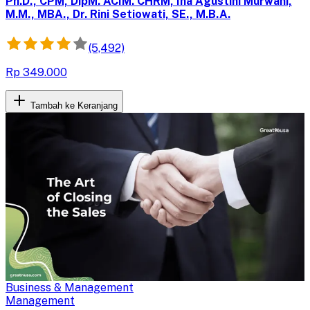
Ph.D., CPM, DipM. ACIM. CHRM, Ina Agustini Murwani,
M.M., MBA., Dr. Rini Setiowati, SE., M.B.A.
(5,492)
Rp 349.000
Tambah ke Keranjang
Business & Management
Management