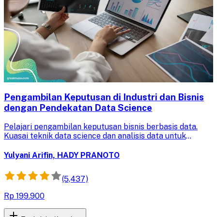
Pengambilan Keputusan di Industri dan Bisnis
dengan Pendekatan Data Science
Pelajari pengambilan keputusan bisnis berbasis data.
Kuasai teknik data science dan analisis data untuk
merancang solusi efektif dan meningkatkan efisiensi
industri.
Yulyani Arifin, HADY PRANOTO
(5,437)
Rp 199.900