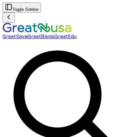
Toggle Sidebar
GreatSaya
GreatBisnis
GreatEdu