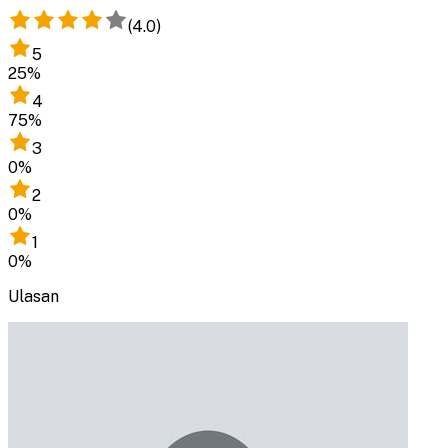
(
4.0
)
5
25
%
4
75
%
3
0
%
2
0
%
1
0
%
Ulasan