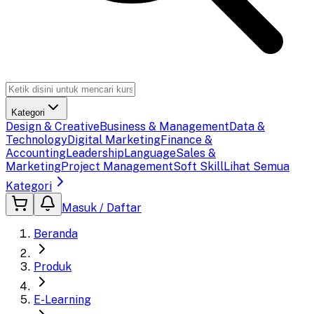
Kategori
Design & Creative
Business & Management
Data &
Technology
Digital Marketing
Finance &
Accounting
Leadership
Language
Sales &
Marketing
Project Management
Soft Skill
Lihat Semua
Kategori
Masuk / Daftar
Beranda
Produk
E-Learning