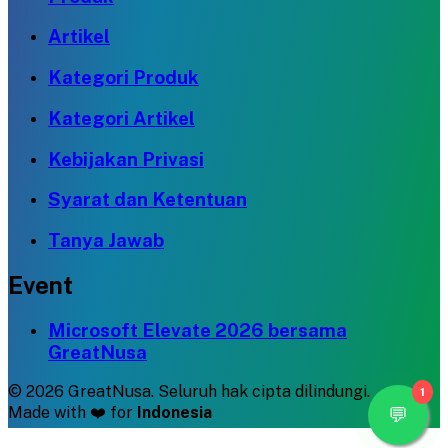
Artikel
Kategori Produk
Kategori Artikel
Kebijakan Privasi
Syarat dan Ketentuan
Tanya Jawab
Event
Microsoft Elevate 2026 bersama
GreatNusa
©
2026
GreatNusa. Seluruh hak cipta dilindungi.
1
Made with ❤️ for
Indonesia