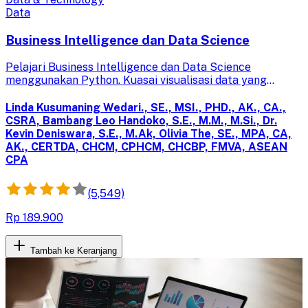
Data
Business Intelligence dan Data Science
Pelajari Business Intelligence dan Data Science
menggunakan Python. Kuasai visualisasi data yang
menarik dan komprehensif untuk mempermudah
pengambilan keputusan bisnis.
Linda Kusumaning Wedari., SE., MSI., PHD., AK., CA.,
CSRA, Bambang Leo Handoko, S.E., M.M., M.Si., Dr.
Kevin Deniswara, S.E., M.Ak, Olivia The, SE., MPA, CA,
AK., CERTDA, CHCM, CPHCM, CHCBP, FMVA, ASEAN
CPA
(5,549)
Rp 189.900
Tambah ke Keranjang