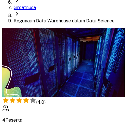
Greatnusa
Kegunaan Data Warehouse dalam Data Science
(
4.0
)
4
Peserta