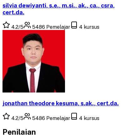
silvia dewiyanti, s.e., m.si., ak., ca., csra,
cert.da.
4.2
/5
5486
Pemelajar
4
kursus
jonathan theodore kesuma, s.ak., cert.da.
4.2
/5
5486
Pemelajar
4
kursus
Penilaian