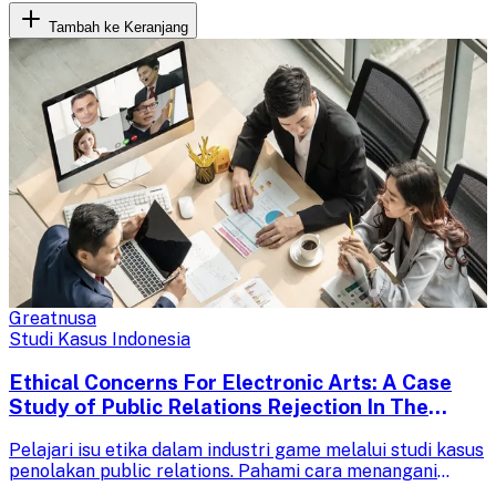
Tambah ke Keranjang
Greatnusa
Studi Kasus Indonesia
Ethical Concerns For Electronic Arts: A Case
Study of Public Relations Rejection In The
Computer Games Industry
Pelajari isu etika dalam industri game melalui studi kasus
penolakan public relations. Pahami cara menangani
keluhan konsumen dan jaga reputasi perusahaan di era