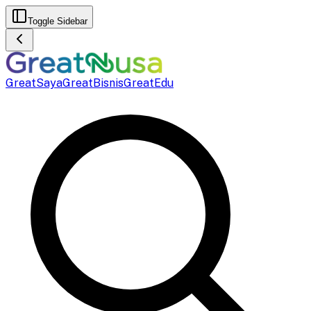
Toggle Sidebar
GreatSaya
GreatBisnis
GreatEdu