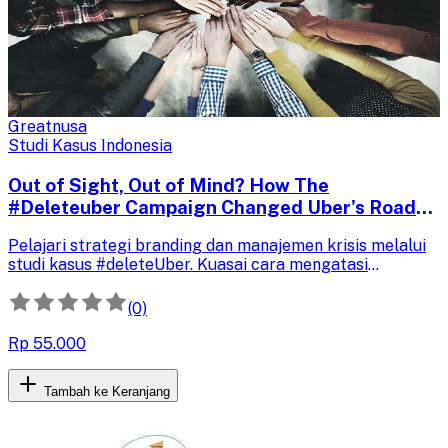
Greatnusa
Studi Kasus Indonesia
Out of Sight, Out of Mind? How The
#Deleteuber Campaign Changed Uber's Road
To Success
Pelajari strategi branding dan manajemen krisis melalui
studi kasus #deleteUber. Kuasai cara mengatasi
kontroversi dan membangun kembali kepercayaan
pelanggan demi kesuksesan bisnis jangka panjang.
(0)
Rp 55.000
Tambah ke Keranjang