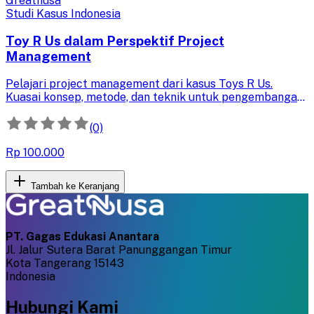
Greatnusa
Studi Kasus Indonesia
Toy R Us dalam Perspektif Project
Management
Pelajari project management dari kasus Toys R Us.
Kuasai konsep, metode, dan teknik untuk pengembangan
bisnis yang efektif, hindari kegagalan kompetisi, dan raih
kesuksesan.
(0)
Rp 100.000
Tambah ke Keranjang
PT. Gagas Edukasi Anantara
Jl. Jalur Sutera Barat Panunggangan Timur
Kota Tangerang 15143
Indonesia
Hubungi Kami