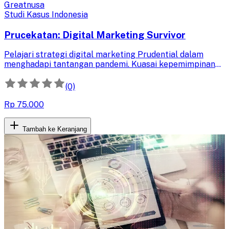
Greatnusa
Studi Kasus Indonesia
Prucekatan: Digital Marketing Survivor
Pelajari strategi digital marketing Prudential dalam
menghadapi tantangan pandemi. Kuasai kepemimpinan
dan kerja tim untuk keberlanjutan bisnis di era digital
yang penuh persaingan.
(0)
Rp 75.000
Tambah ke Keranjang