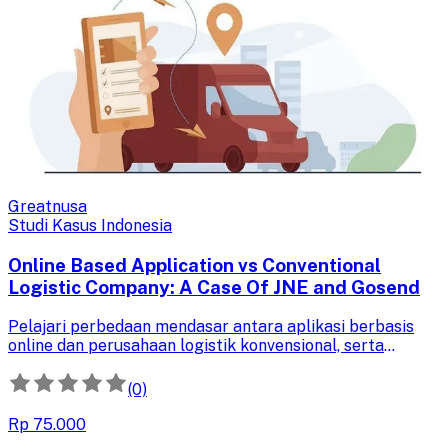
Greatnusa
Studi Kasus Indonesia
Online Based Application vs Conventional
Logistic Company: A Case Of JNE and Gosend
Pelajari perbedaan mendasar antara aplikasi berbasis
online dan perusahaan logistik konvensional, serta
analisis adaptasi JNE dan GoSend dalam menghadapi era
digital dan persaingan industri.
(0)
Rp 75.000