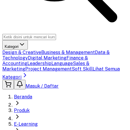
Kategori
Design & Creative
Business & Management
Data &
Technology
Digital Marketing
Finance &
Accounting
Leadership
Language
Sales &
Marketing
Project Management
Soft Skill
Lihat Semua
Kategori
Masuk / Daftar
Beranda
Produk
E-Learning