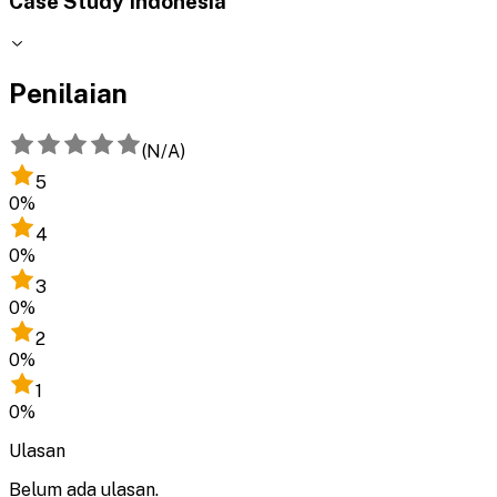
Case Study Indonesia
Penilaian
(
N/A
)
5
0
%
4
0
%
3
0
%
2
0
%
1
0
%
Ulasan
Belum ada ulasan.