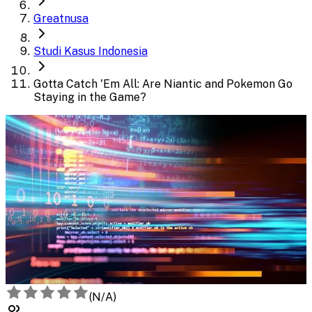
Greatnusa
Studi Kasus Indonesia
Gotta Catch 'Em All: Are Niantic and Pokemon Go
Staying in the Game?
(
N/A
)