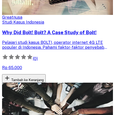
Greatnusa
Studi Kasus Indonesia
Why Did Bolt! Bolt? A Case Study of Bolt!
Pelajari studi kasus BOLT!, operator internet 4G LTE
populer di Indonesia. Pahami faktor-faktor penyebab
kegagalannya untuk menghindari kesalahan serupa
dalam bisnis telekomunikasi Anda.
(0)
Rp 65.000
Tambah ke Keranjang