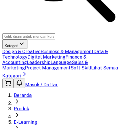
Kategori
Design & Creative
Business & Management
Data &
Technology
Digital Marketing
Finance &
Accounting
Leadership
Language
Sales &
Marketing
Project Management
Soft Skill
Lihat Semua
Kategori
Masuk / Daftar
Beranda
Produk
E-Learning