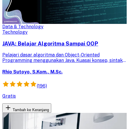
Data & Technology
Technology
JAVA: Belajar Algoritma Sampai OOP
Pelajari dasar algoritma dan Object-Oriented
Programming menggunakan Java. Kuasai konsep, sintaks,
dan kembangkan program berorientasi objek serta
algoritma multi-threading.
Rhio Sutoyo, S.Kom., M.Sc.
(196)
Gratis
Tambah ke Keranjang