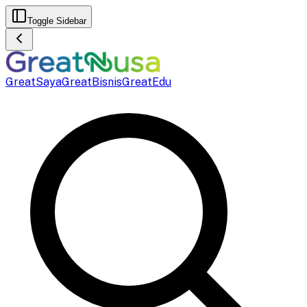
Toggle Sidebar
GreatSaya
GreatBisnis
GreatEdu