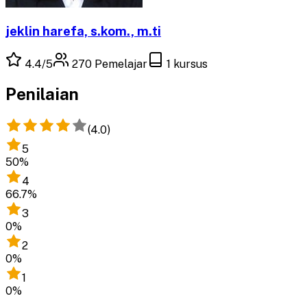
jeklin harefa, s.kom., m.ti
4.4
/5
270
Pemelajar
1
kursus
Penilaian
(
4.0
)
5
50
%
4
66.7
%
3
0
%
2
0
%
1
0
%