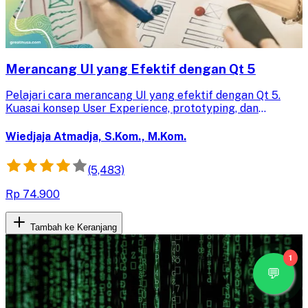
Merancang UI yang Efektif dengan Qt 5
Pelajari cara merancang UI yang efektif dengan Qt 5.
Kuasai konsep User Experience, prototyping, dan
membangun aplikasi database MySQL untuk
meningkatkan pengalaman pengguna.
Wiedjaja Atmadja, S.Kom., M.Kom.
(5,483)
Rp 74.900
Tambah ke Keranjang
1