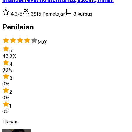
4.3
/5
3815
Pemelajar
3
kursus
Penilaian
(
4.0
)
5
43.3
%
4
90
%
3
0
%
2
0
%
1
0
%
Ulasan