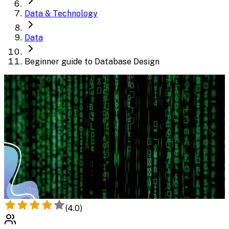
Data & Technology
Data
Beginner guide to Database Design
(
4.0
)