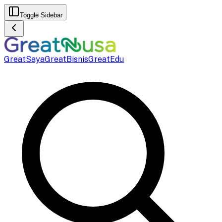
Toggle Sidebar
GreatSaya
GreatBisnis
GreatEdu