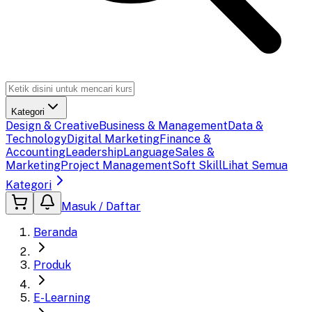
Kategori
Design & Creative
Business & Management
Data &
Technology
Digital Marketing
Finance &
Accounting
Leadership
Language
Sales &
Marketing
Project Management
Soft Skill
Lihat Semua
Kategori
Masuk / Daftar
Beranda
Produk
E-Learning