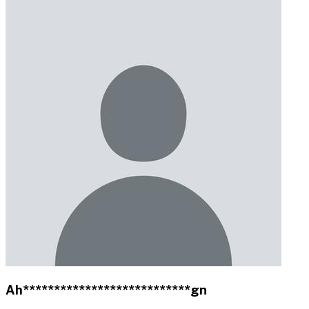
Ah***************************gn