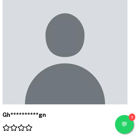
Gh**********gn
1