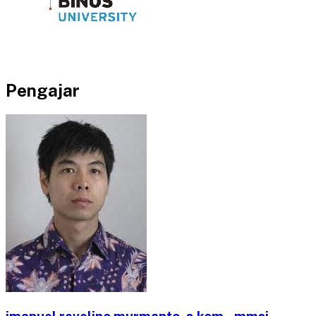
Pengajar
imanuel revelino murmanto, s.kom., mmsi.