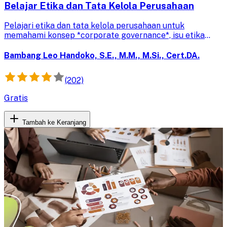
Belajar Etika dan Tata Kelola Perusahaan
Pelajari etika dan tata kelola perusahaan untuk
memahami konsep *corporate governance*, isu etika
global, peran pemangku kepentingan, serta
keberlanjutan demi bisnis yang bertanggung jawab dan
Bambang Leo Handoko, S.E., M.M., M.Si., Cert.DA.
berintegritas.
(202)
Gratis
Tambah ke Keranjang