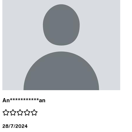
An***********an
28/7/2024