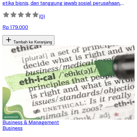
etika bisnis, dan tanggung jawab sosial perusahaan.
Kuasai penerapan GCG untuk meningkatkan kinerja dan
keberlanjutan bisnis Anda.
(0)
Rp 179.000
Tambah ke Keranjang
Business & Management
Business