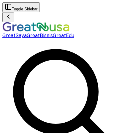
Toggle Sidebar
GreatSaya
GreatBisnis
GreatEdu