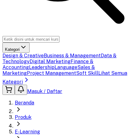
Kategori
Design & Creative
Business & Management
Data &
Technology
Digital Marketing
Finance &
Accounting
Leadership
Language
Sales &
Marketing
Project Management
Soft Skill
Lihat Semua
Kategori
Masuk / Daftar
Beranda
Produk
E-Learning