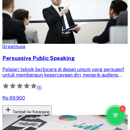
Greatnusa
Persuasive Public Speaking
Pelajari teknik berbicara di depan umum yang persuasif
untuk membangun kepercayaan diri, menarik audiens,
dan menyampaikan ide dengan dampak kuat. Kuasai
komunikasi efektif untuk mempengaruhi dan
(1)
menginspirasi.
Rp 69.900
1
Tambah ke Keranjang