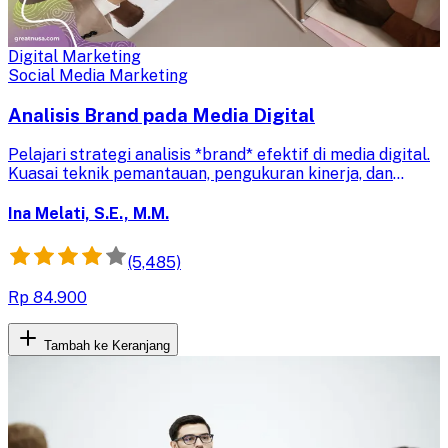
Digital Marketing
Social Media Marketing
Analisis Brand pada Media Digital
Pelajari strategi analisis *brand* efektif di media digital.
Kuasai teknik pemantauan, pengukuran kinerja, dan
evaluasi sentimen untuk meningkatkan reputasi merek
Anda.
Ina Melati, S.E., M.M.
(5,485)
Rp 84.900
Tambah ke Keranjang