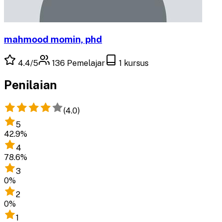
mahmood momin, phd
4.4
/5
136
Pemelajar
1
kursus
Penilaian
(
4.0
)
5
42.9
%
4
78.6
%
3
0
%
2
0
%
1