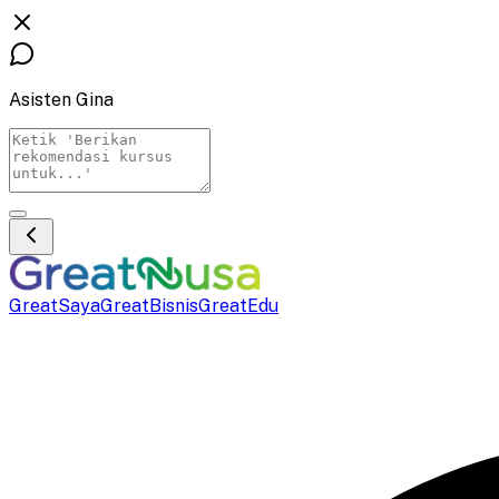
Asisten Gina
GreatSaya
GreatBisnis
GreatEdu