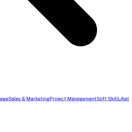
uage
Sales & Marketing
Project Management
Soft Skill
Lihat