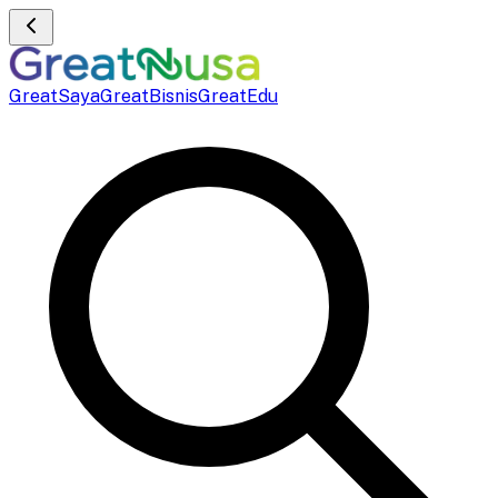
GreatSaya
GreatBisnis
GreatEdu