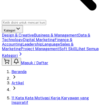
Kategori
Design & Creative
Business & Management
Data &
Technology
Digital Marketing
Finance &
Accounting
Leadership
Language
Sales &
Marketing
Project Management
Soft Skill
Lihat Semua
Kategori
Masuk / Daftar
Beranda
Artikel
11 Kata Kata Motivasi Kerja Karyawan yang
Inspiratif