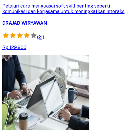
Pelajari cara menguasai soft skill penting seperti
komunikasi dan kerjasama untuk meningkatkan interaksi
profesional. Tingkatkan kesuksesan karir Anda dengan
membangun keterampilan interpersonal yang berharga.
DRAJAD WIRYAWAN
(21)
Rp 129.900