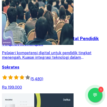
Pengembangan Kompetensi Digital Pendidik
Tingkat Menengah
Pelajari kompetensi digital untuk pendidik tingkat
menengah. Kuasai integrasi teknologi dalam
pembelajaran dan ciptakan inovasi kreatif untuk
memajukan pendidikan Indonesia.
Sokrates
(5,480)
Rp 199.000
1