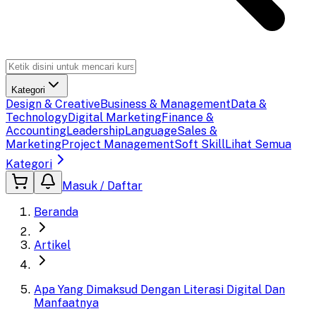
Kategori
Design & Creative
Business & Management
Data &
Technology
Digital Marketing
Finance &
Accounting
Leadership
Language
Sales &
Marketing
Project Management
Soft Skill
Lihat Semua
Kategori
Masuk / Daftar
Beranda
Artikel
Apa Yang Dimaksud Dengan Literasi Digital Dan
Manfaatnya