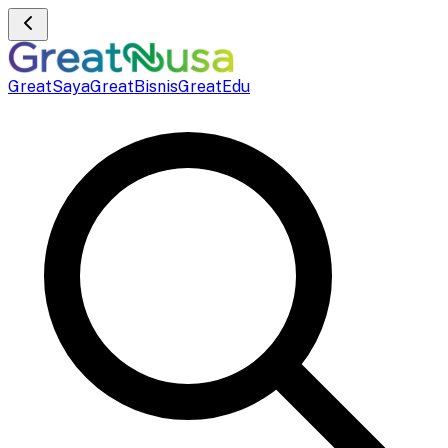
GreatSaya
GreatBisnis
GreatEdu