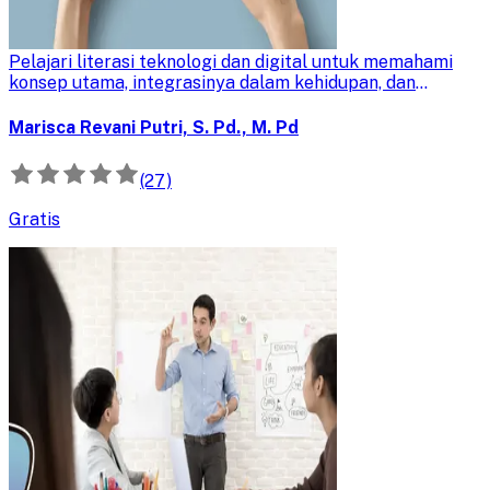
Technology Literacy
Pelajari literasi teknologi dan digital untuk memahami
konsep utama, integrasinya dalam kehidupan, dan
implikasinya di era digital. Tingkatkan pemahaman dasar
teknologi Anda.
Marisca Revani Putri, S. Pd., M. Pd
(27)
Gratis