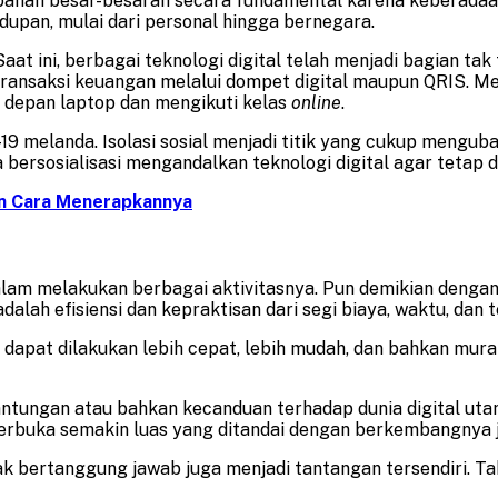
rubahan besar-besaran secara fundamental karena keberadaan
idupan, mulai dari personal hingga bernegara.
aat ini, berbagai teknologi digital telah menjadi bagian ta
ansaksi keuangan melalui dompet digital maupun QRIS. Meng
i depan laptop dan mengikuti kelas
online
.
-19 melanda. Isolasi sosial menjadi titik yang cukup meng
ga bersosialisasi mengandalkan teknologi digital agar tetap
an Cara Menerapkannya
am melakukan berbagai aktivitasnya. Pun demikian dengan 
dalah efisiensi dan kepraktisan dari segi biaya, waktu, dan 
ini dapat dilakukan lebih cepat, lebih mudah, dan bahkan m
rgantungan atau bahkan kecanduan terhadap dunia digital 
a terbuka semakin luas yang ditandai dengan berkembangnya j
k bertanggung jawab juga menjadi tantangan tersendiri. Tak 