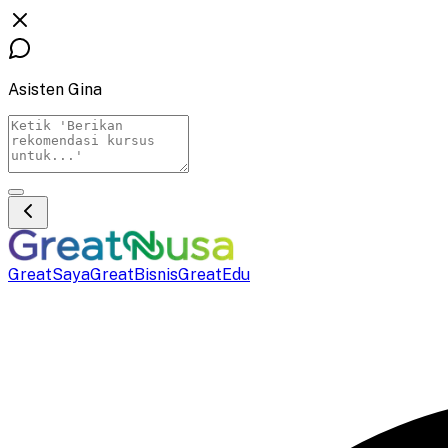
Asisten Gina
GreatSaya
GreatBisnis
GreatEdu