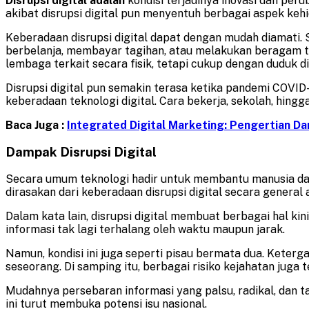
Disrupsi digital adalah
kondisi terjadinya inovasi dan pe
akibat disrupsi digital pun menyentuh berbagai aspek keh
Keberadaan disrupsi digital dapat dengan mudah diamati. S
berbelanja, membayar tagihan, atau melakukan beragam tr
lembaga terkait secara fisik, tetapi cukup dengan duduk d
Disrupsi digital pun semakin terasa ketika pandemi COVID
keberadaan teknologi digital. Cara bekerja, sekolah, hing
Baca Juga :
Integrated Digital Marketing: Pengertian D
Dampak Disrupsi Digital
Secara umum teknologi hadir untuk membantu manusia dal
dirasakan dari keberadaan disrupsi digital secara general a
Dalam kata lain, disrupsi digital membuat berbagai hal k
informasi tak lagi terhalang oleh waktu maupun jarak.
Namun, kondisi ini juga seperti pisau bermata dua. Kete
seseorang. Di samping itu, berbagai risiko kejahatan jug
Mudahnya persebaran informasi yang palsu, radikal, dan ta
ini turut membuka potensi isu nasional.