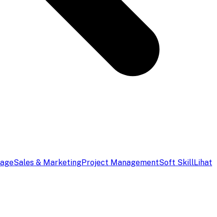
uage
Sales & Marketing
Project Management
Soft Skill
Lihat