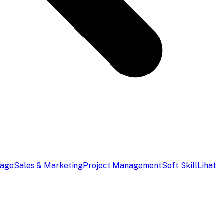
uage
Sales & Marketing
Project Management
Soft Skill
Lihat