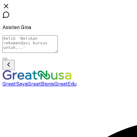
Asisten Gina
GreatSaya
GreatBisnis
GreatEdu