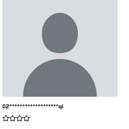
02*******************qi