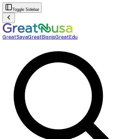
Toggle Sidebar
GreatSaya
GreatBisnis
GreatEdu