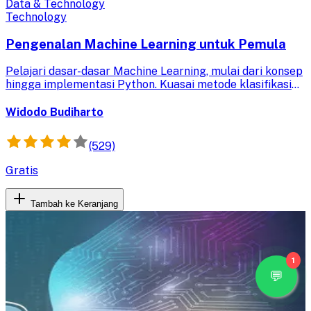
Data & Technology
Technology
Pengenalan Machine Learning untuk Pemula
Pelajari dasar-dasar Machine Learning, mulai dari konsep
hingga implementasi Python. Kuasai metode klasifikasi
dan regresi untuk membangun aplikasi cerdas.
Widodo Budiharto
(529)
Gratis
Tambah ke Keranjang
1