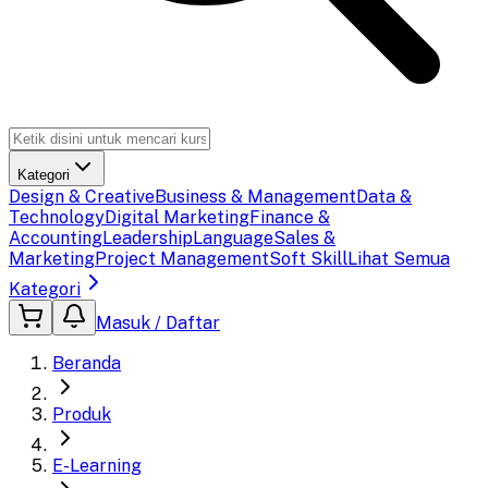
Kategori
Design & Creative
Business & Management
Data &
Technology
Digital Marketing
Finance &
Accounting
Leadership
Language
Sales &
Marketing
Project Management
Soft Skill
Lihat Semua
Kategori
Masuk / Daftar
Beranda
Produk
E-Learning