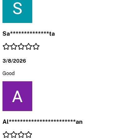
Sa**************ta
3/8/2026
Good
Al************************an