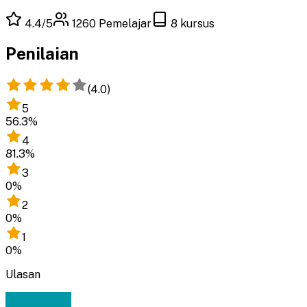
4.4
/5
1260
Pemelajar
8
kursus
Penilaian
(
4.0
)
5
56.3
%
4
81.3
%
3
0
%
2
0
%
1
0
%
Ulasan