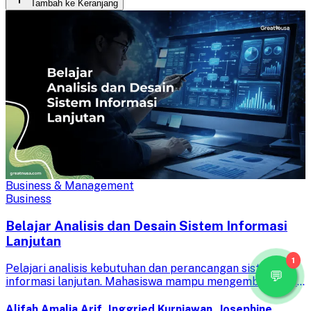
Tambah ke Keranjang
Business & Management
Business
Belajar Analisis dan Desain Sistem Informasi
Lanjutan
1
Pelajari analisis kebutuhan dan perancangan sistem
informasi lanjutan. Mahasiswa mampu mengembangkan
ide bisnis, menganalisis model bisnis, serta merancang
sistem informasi berdasarkan kebutuhan yang ada.
Alifah Amalia Arif, Inggried Kurniawan, Josephine