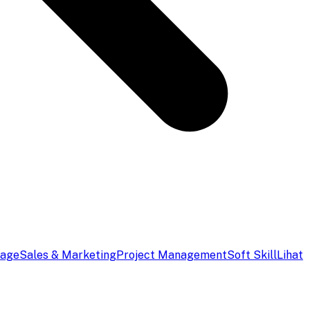
uage
Sales & Marketing
Project Management
Soft Skill
Lihat