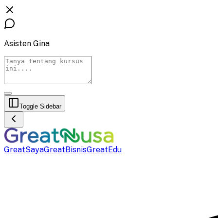
Asisten Gina
Toggle Sidebar
GreatSaya
GreatBisnis
GreatEdu