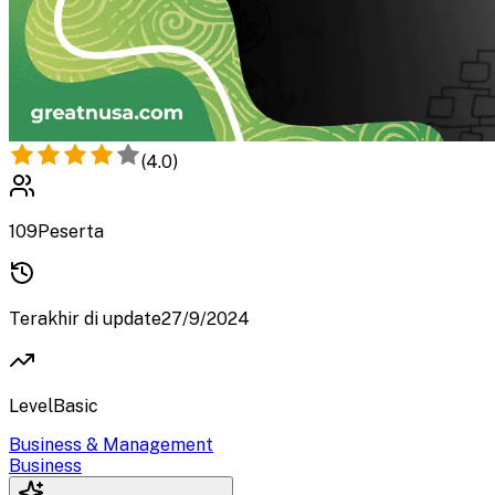
(
4.0
)
109
Peserta
Terakhir di update
27/9/2024
Level
Basic
Business & Management
Business