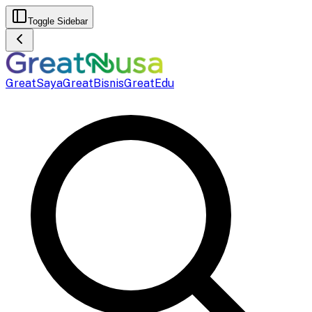
Toggle Sidebar
GreatSaya
GreatBisnis
GreatEdu