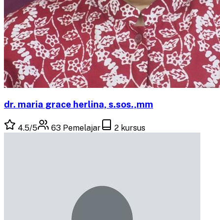
dr. maria grace herlina, s.sos.,mm
4.5
/5
63
Pemelajar
2
kursus