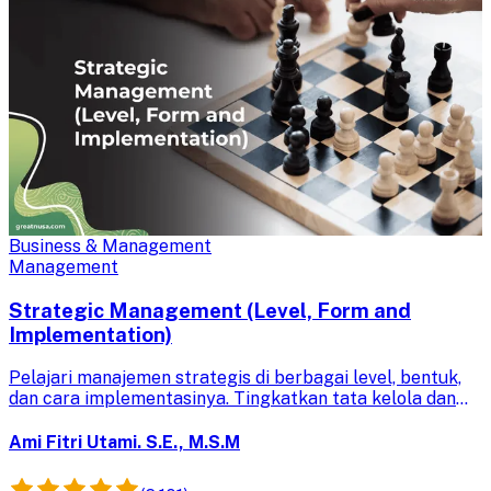
Business & Management
Management
Strategic Management (Level, Form and
Implementation)
Pelajari manajemen strategis di berbagai level, bentuk,
dan cara implementasinya. Tingkatkan tata kelola dan
kepemimpinan perusahaan Anda dengan menguasai
strategi yang efektif.
Ami Fitri Utami. S.E., M.S.M