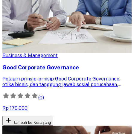
Business & Management
Good Corporate Governance
Pelajari prinsip-prinsip Good Corporate Governance,
etika bisnis, dan tanggung jawab sosial perusahaan.
Kuasai penerapan GCG untuk meningkatkan kinerja dan
keberlanjutan bisnis Anda.
(0)
Rp 179.000
Tambah ke Keranjang