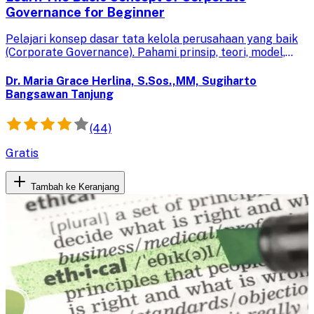
Governance for Beginner
Pelajari konsep dasar tata kelola perusahaan yang baik
(Corporate Governance). Pahami prinsip, teori, model,
stakeholder, dan penerapannya di Indonesia untuk
pengambilan keputusan yang efektif.
Dr. Maria Grace Herlina, S.Sos.,MM, Sugiharto
Bangsawan Tanjung
(44)
Gratis
Tambah ke Keranjang