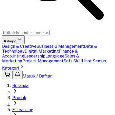
Kategori
Design & Creative
Business & Management
Data &
Technology
Digital Marketing
Finance &
Accounting
Leadership
Language
Sales &
Marketing
Project Management
Soft Skill
Lihat Semua
Kategori
Masuk / Daftar
Beranda
Produk
E-Learning