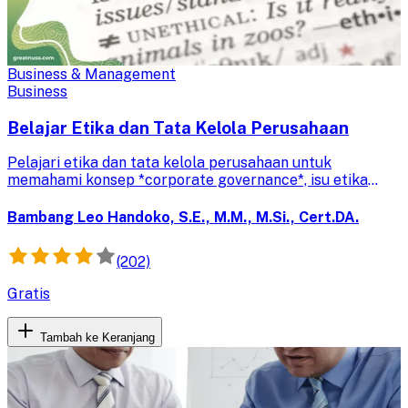
Business & Management
Business
Belajar Etika dan Tata Kelola Perusahaan
Pelajari etika dan tata kelola perusahaan untuk
memahami konsep *corporate governance*, isu etika
global, peran pemangku kepentingan, serta
keberlanjutan demi bisnis yang bertanggung jawab dan
Bambang Leo Handoko, S.E., M.M., M.Si., Cert.DA.
berintegritas.
(202)
Gratis
Tambah ke Keranjang