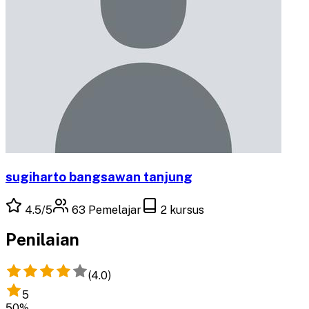
sugiharto bangsawan tanjung
4.5
/5
63
Pemelajar
2
kursus
Penilaian
(
4.0
)
5
50
%