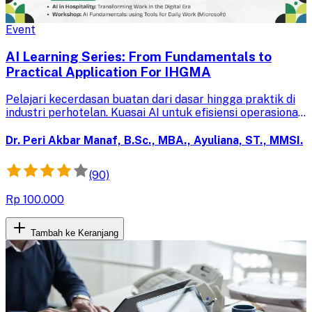
Event
AI Learning Series: From Fundamentals to
Practical Application For IHGMA
Pelajari kecerdasan buatan dari dasar hingga praktik di
industri perhotelan. Kuasai AI untuk efisiensi operasional,
analisis data, dan pemasaran guna meningkatkan daya
saing hotel Anda.
Dr. Peri Akbar Manaf, B.Sc., MBA., Ayuliana, ST., MMSI.
(90)
Rp 100.000
Tambah ke Keranjang