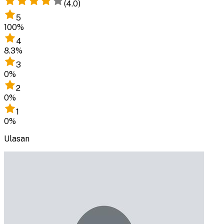
(
4.0
)
5
100
%
4
8.3
%
3
0
%
2
0
%
1
0
%
Ulasan