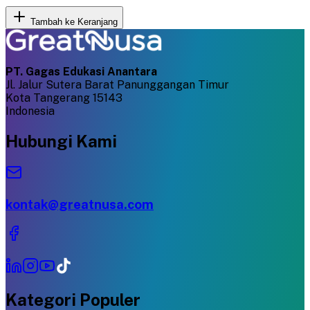
Tambah ke Keranjang
PT. Gagas Edukasi Anantara
Jl. Jalur Sutera Barat Panunggangan Timur
Kota Tangerang 15143
Indonesia
Hubungi Kami
kontak@greatnusa.com
Kategori Populer