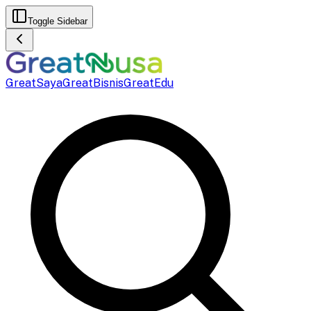
Toggle Sidebar
GreatSaya
GreatBisnis
GreatEdu