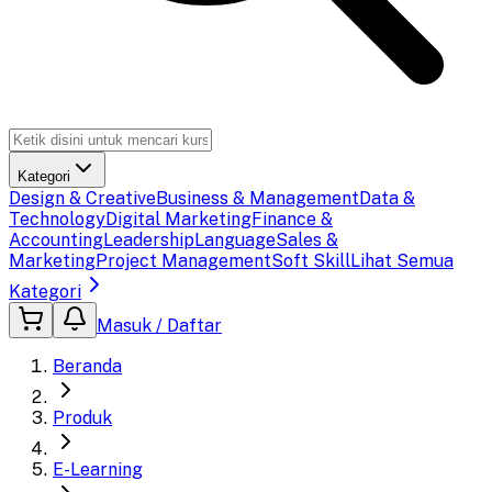
Kategori
Design & Creative
Business & Management
Data &
Technology
Digital Marketing
Finance &
Accounting
Leadership
Language
Sales &
Marketing
Project Management
Soft Skill
Lihat Semua
Kategori
Masuk / Daftar
Beranda
Produk
E-Learning