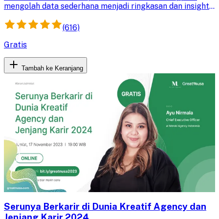
mengolah data sederhana menjadi ringkasan dan insight
bermakna, serta memanfaatkan AI untuk analisis awal
yang lebih cepat dan berbasis data.
(616)
Gratis
Tambah ke Keranjang
Serunya Berkarir di Dunia Kreatif Agency dan
Jenjang Karir 2024