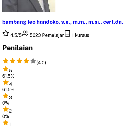
bambang leo handoko, s.e., m.m., m.si., cert.da.
4.5
/5
5623
Pemelajar
1
kursus
Penilaian
(
4.0
)
5
61.5
%
4
61.5
%
3
0
%
2
0
%
1