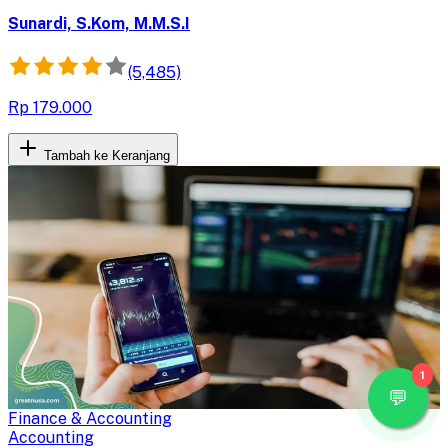
fasilitasi perubahan organisasi dengan pengetahuan
praktis ini.
Sunardi, S.Kom, M.M.S.I
(5,485)
Rp 179.000
Tambah ke Keranjang
1
Finance & Accounting
Accounting