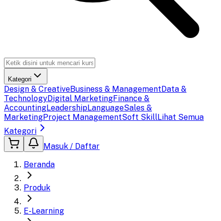
Kategori
Design & Creative
Business & Management
Data &
Technology
Digital Marketing
Finance &
Accounting
Leadership
Language
Sales &
Marketing
Project Management
Soft Skill
Lihat Semua
Kategori
Masuk / Daftar
Beranda
Produk
E-Learning