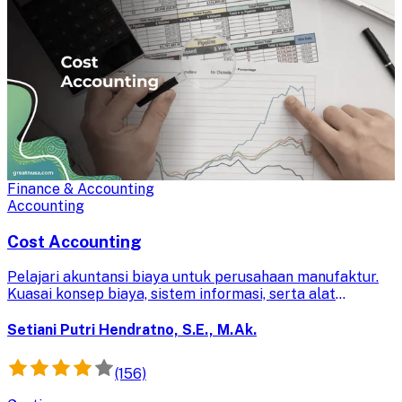
Finance & Accounting
Accounting
Cost Accounting
Pelajari akuntansi biaya untuk perusahaan manufaktur.
Kuasai konsep biaya, sistem informasi, serta alat
perencanaan dan pengendalian untuk pengambilan
keputusan bisnis yang efektif.
Setiani Putri Hendratno, S.E., M.Ak.
(156)