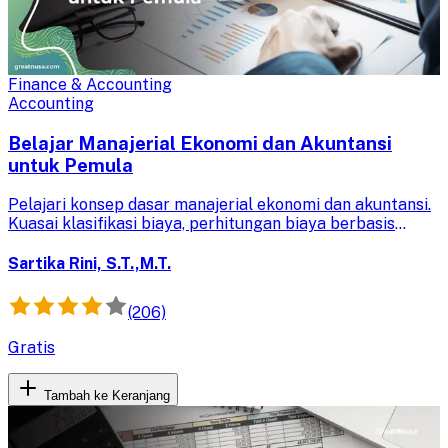
Finance & Accounting
Accounting
Belajar Manajerial Ekonomi dan Akuntansi
untuk Pemula
Pelajari konsep dasar manajerial ekonomi dan akuntansi.
Kuasai klasifikasi biaya, perhitungan biaya berbasis
aktivitas, dan penyusunan anggaran untuk pengambilan
keputusan bisnis yang efektif.
Sartika Rini, S.T.,M.T.
(206)
Gratis
Tambah ke Keranjang