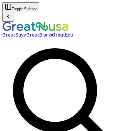
Toggle Sidebar
GreatSaya
GreatBisnis
GreatEdu