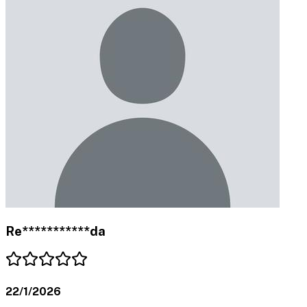
Re***********da
22/1/2026