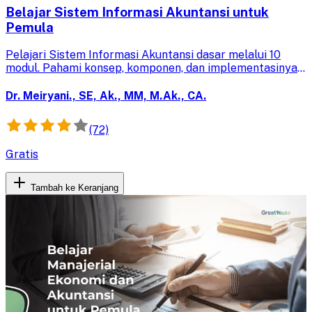
Belajar Sistem Informasi Akuntansi untuk
Pemula
Pelajari Sistem Informasi Akuntansi dasar melalui 10
modul. Pahami konsep, komponen, dan implementasinya
dalam proses bisnis untuk memecahkan masalah
akuntansi secara efektif.
Dr. Meiryani., SE, Ak., MM, M.Ak., CA.
(72)
Gratis
Tambah ke Keranjang