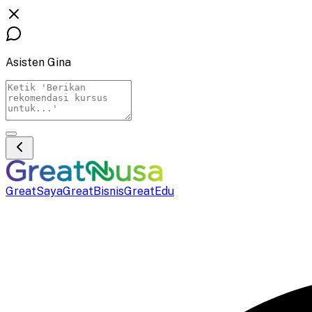
Asisten Gina
GreatSaya
GreatBisnis
GreatEdu