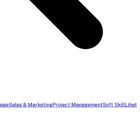
uage
Sales & Marketing
Project Management
Soft Skill
Lihat