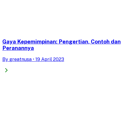
Gaya Kepemimpinan: Pengertian, Contoh dan
Peranannya
By
greatnusa
•
19 April 2023