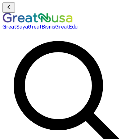
GreatSaya
GreatBisnis
GreatEdu