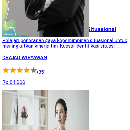
Penerapan Gaya Kepemimpinan Situasional
Pelajari penerapan gaya kepemimpinan situasional untuk
meningkatkan kinerja tim. Kuasai identifikasi situasi,
analisis kebutuhan anggota, dan adaptasi gaya
kepemimpinan demi mencapai target.
DRAJAD WIRYAWAN
(35)
Rp 84.900