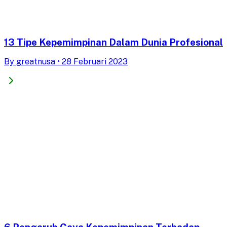
13 Tipe Kepemimpinan Dalam Dunia Profesional
By
greatnusa
•
28 Februari 2023
6 Pengaruh Gaya Kepemimpinan Terhadap