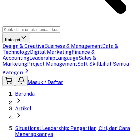
Kategori
Design & Creative
Business & Management
Data &
Technology
Digital Marketing
Finance &
Accounting
Leadership
Language
Sales &
Marketing
Project Management
Soft Skill
Lihat Semua
Kategori
Masuk / Daftar
Beranda
Artikel
Situational Leadership: Pengertian, Ciri, dan Cara
Menerapkannya