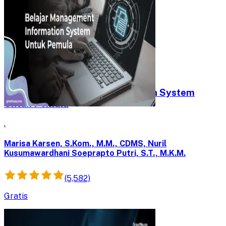
Belajar Management Information System
Untuk Pemula
.
Marisa Karsen, S.Kom., M.M., CDMS, Nuril
Kusumawardhani Soeprapto Putri, S.T., M.K.M.
(5,582)
Gratis