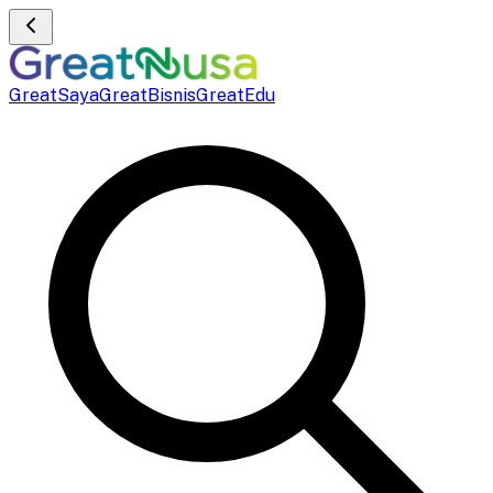
GreatSaya
GreatBisnis
GreatEdu