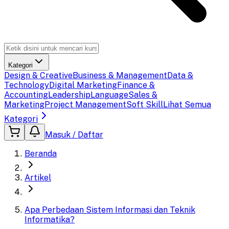
Kategori
Design & Creative
Business & Management
Data &
Technology
Digital Marketing
Finance &
Accounting
Leadership
Language
Sales &
Marketing
Project Management
Soft Skill
Lihat Semua
Kategori
Masuk / Daftar
Beranda
Artikel
Apa Perbedaan Sistem Informasi dan Teknik
Informatika?