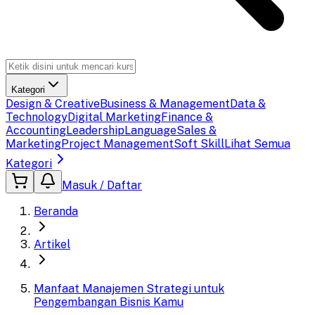
Kategori
Design & Creative
Business & Management
Data &
Technology
Digital Marketing
Finance &
Accounting
Leadership
Language
Sales &
Marketing
Project Management
Soft Skill
Lihat Semua
Kategori
Masuk / Daftar
Beranda
Artikel
Manfaat Manajemen Strategi untuk
Pengembangan Bisnis Kamu