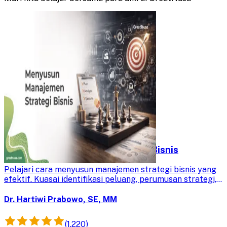
Menyusun Manajemen Strategi Bisnis
Pelajari cara menyusun manajemen strategi bisnis yang
efektif. Kuasai identifikasi peluang, perumusan strategi,
dan implementasi untuk keunggulan kompetitif
organisasi.
Dr. Hartiwi Prabowo, SE, MM
(1,220)