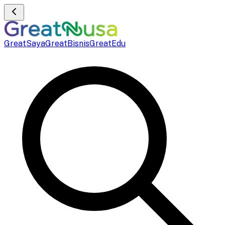
GreatSaya
GreatBisnis
GreatEdu