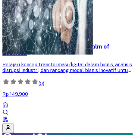
Digital Transformation in The Realm of
Business
Pelajari konsep transformasi digital dalam bisnis, analisis
disrupsi industri, dan rancang model bisnis inovatif untuk
menghadapi perubahan pasar dan meningkatkan daya
saing perusahaan Anda.
(0)
Rp 149.900