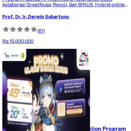
kolaborasi GreatNusa, RevoU, dan BINUS. Hybrid online
& offline. Bangun solusi AI nyata untuk karier Anda.
Prof. Dr. Ir. Derwin Suhartono
(61)
Rp 15.000.000
Applied AI, Analytics and Automation Program