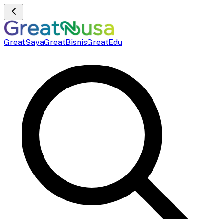
GreatSaya
GreatBisnis
GreatEdu