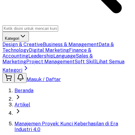
Kategori
Design & Creative
Business & Management
Data &
Technology
Digital Marketing
Finance &
Accounting
Leadership
Language
Sales &
Marketing
Project Management
Soft Skill
Lihat Semua
Kategori
Masuk / Daftar
Beranda
Artikel
Manajemen Proyek: Kunci Keberhasilan di Era
Industri 4.0