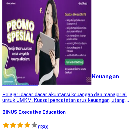
Kursus Gratis: Membuat Laporan Keuangan
untuk UMKM
Pelajari dasar-dasar akuntansi keuangan dan manajerial
untuk UMKM. Kuasai pencatatan arus keuangan, utang,
dan modal guna pengambilan keputusan bisnis yang lebih
baik dan terukur.
BINUS Executive Education
(130)