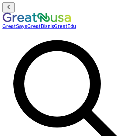
GreatSaya
GreatBisnis
GreatEdu