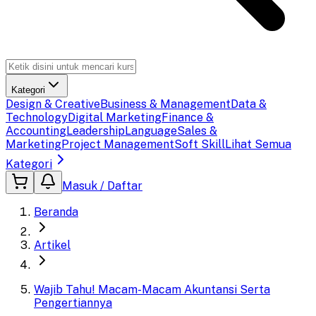
Kategori
Design & Creative
Business & Management
Data &
Technology
Digital Marketing
Finance &
Accounting
Leadership
Language
Sales &
Marketing
Project Management
Soft Skill
Lihat Semua
Kategori
Masuk / Daftar
Beranda
Artikel
Wajib Tahu! Macam-Macam Akuntansi Serta
Pengertiannya