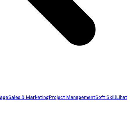
uage
Sales & Marketing
Project Management
Soft Skill
Lihat