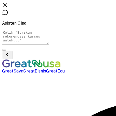
Asisten Gina
GreatSaya
GreatBisnis
GreatEdu