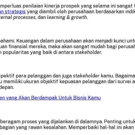
erluas penilaian kinerja prospek yang selama ini sangat ter
n strategis
yang diambil oleh perusahaan berdasarkan indi
nternal processes
, dan
learning & growth
.
pahami. Keuangan dalam perusahaan akan menjadi kunci unt
ujuan finansial mereka, maka akan sangat mudah bagi perusa
 popularitas yang baik di antara
stakeholder
.
spektif para pelanggan dan juga
stakeholder
kamu. Bagaiman
emiliki ukuran objektif kepuasan pelanggan dari survei at
depan.
men yang Akan Berdampak Untuk Bisnis Kamu
eragam proses yang dijalankan di dalamnya. Penting untuk
bagian yang rawan kesalahan. Memperbaiki hal-hal ini akan 