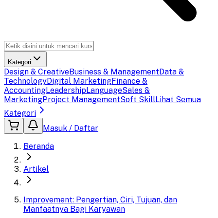
Kategori
Design & Creative
Business & Management
Data &
Technology
Digital Marketing
Finance &
Accounting
Leadership
Language
Sales &
Marketing
Project Management
Soft Skill
Lihat Semua
Kategori
Masuk / Daftar
Beranda
Artikel
Improvement: Pengertian, Ciri, Tujuan, dan
Manfaatnya Bagi Karyawan