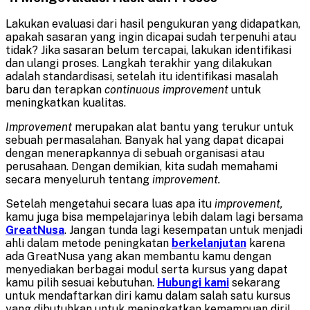
Lakukan evaluasi dari hasil pengukuran yang didapatkan,
apakah sasaran yang ingin dicapai sudah terpenuhi atau
tidak? Jika sasaran belum tercapai, lakukan identifikasi
dan ulangi proses. Langkah terakhir yang dilakukan
adalah standardisasi, setelah itu identifikasi masalah
baru dan terapkan
continuous improvement
untuk
meningkatkan kualitas.
Improvement
merupakan alat bantu yang terukur untuk
sebuah permasalahan. Banyak hal yang dapat dicapai
dengan menerapkannya di sebuah organisasi atau
perusahaan. Dengan demikian, kita sudah memahami
secara menyeluruh tentang
improvement.
Setelah mengetahui secara luas apa itu
improvement,
kamu juga bisa mempelajarinya lebih dalam lagi bersama
GreatNusa
. Jangan tunda lagi kesempatan untuk menjadi
ahli dalam metode peningkatan
berkelanjutan
karena
ada GreatNusa yang akan membantu kamu dengan
menyediakan berbagai modul serta kursus yang dapat
kamu pilih sesuai kebutuhan.
Hubungi kami
sekarang
untuk mendaftarkan diri kamu dalam salah satu kursus
yang dibutuhkan untuk meningkatkan kemampuan diri!