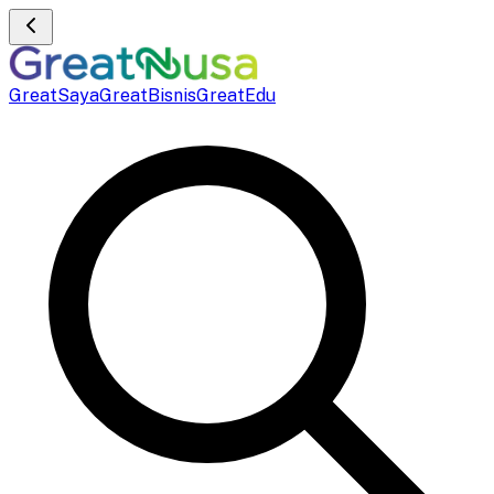
GreatSaya
GreatBisnis
GreatEdu