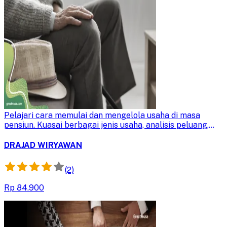
Menuju Pensiun Sejahtera
Pelajari cara memulai dan mengelola usaha di masa
pensiun. Kuasai berbagai jenis usaha, analisis peluang,
dan strategi menghadapi persaingan untuk meraih
kesejahteraan finansial.
DRAJAD WIRYAWAN
(2)
Rp 84.900