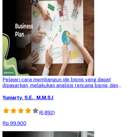
Business Plan
Pelajari cara membangun ide bisnis yang dapat
dipasarkan, melakukan analisis rencana bisnis, dan
menyusun rencana bisnis yang efektif untuk
mengembangkan perusahaan Anda.
Yuniarty, S.E., M.M.S.I
(6,892)
Rp 99.900