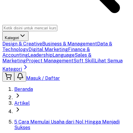
Kategori
Design & Creative
Business & Management
Data &
Technology
Digital Marketing
Finance &
Accounting
Leadership
Language
Sales &
Marketing
Project Management
Soft Skill
Lihat Semua
Kategori
Masuk / Daftar
Beranda
Artikel
5 Cara Memulai Usaha dari Nol Hingga Menjadi
Sukses