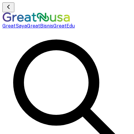
GreatSaya
GreatBisnis
GreatEdu