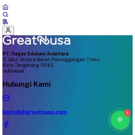
PT. Gagas Edukasi Anantara
Jl. Jalur Sutera Barat Panunggangan Timur
Kota Tangerang 15143
Indonesia
Hubungi Kami
kontak@greatnusa.com
1