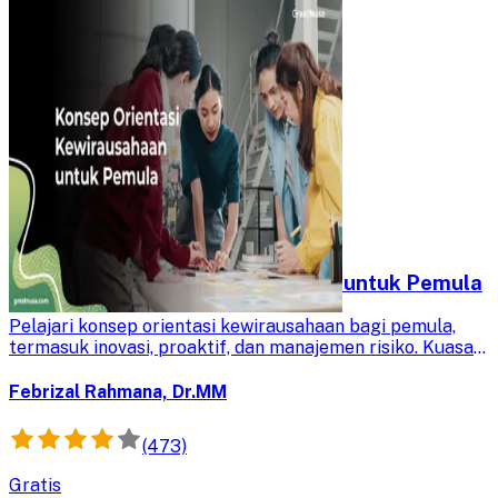
Konsep Orientasi Kewirausahaan untuk Pemula
Pelajari konsep orientasi kewirausahaan bagi pemula,
termasuk inovasi, proaktif, dan manajemen risiko. Kuasai
penerapannya untuk membangun bisnis yang efektif dan
siap menghadapi tantangan.
Febrizal Rahmana, Dr.MM
(473)
Gratis