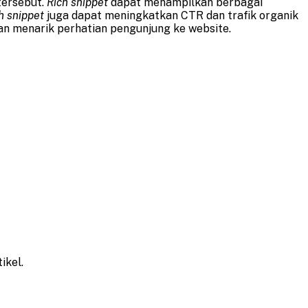
tersebut.
Rich snippet
dapat menampilkan berbagai
ch snippet
juga dapat meningkatkan CTR dan trafik organik
n menarik perhatian pengunjung ke website.
ikel.