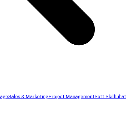
uage
Sales & Marketing
Project Management
Soft Skill
Lihat