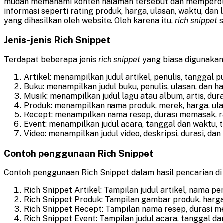
mudah memahami konten halaman tersebut dan memperoleh
informasi seperti rating produk, harga, ulasan, waktu, dan 
yang dihasilkan oleh website. Oleh karena itu,
rich snippet
s
Jenis-jenis Rich Snippet
Terdapat beberapa jenis
rich snippet
yang biasa digunakan,
Artikel: menampilkan judul artikel, penulis, tanggal p
Buku: menampilkan judul buku, penulis, ulasan, dan ha
Musik: menampilkan judul lagu atau album, artis, dura
Produk: menampilkan nama produk, merek, harga, ulas
Recept: menampilkan nama resep, durasi memasak, rat
Event: menampilkan judul acara, tanggal dan waktu, t
Video: menampilkan judul video, deskripsi, durasi, dan
Contoh penggunaan Rich Snippet
Contoh penggunaan Rich Snippet dalam hasil pencarian di 
Rich Snippet Artikel: Tampilan judul artikel, nama pe
Rich Snippet Produk: Tampilan gambar produk, harga,
Rich Snippet Recept: Tampilan nama resep, durasi mem
Rich Snippet Event: Tampilan judul acara, tanggal da