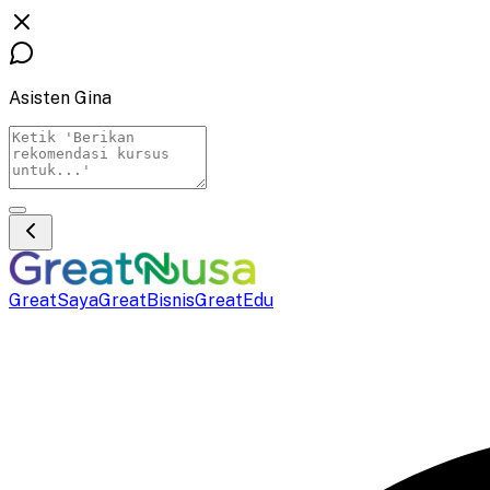
Asisten Gina
GreatSaya
GreatBisnis
GreatEdu